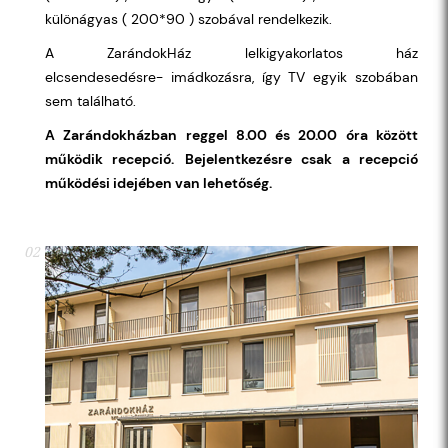
különágyas ( 200*90 ) szobával rendelkezik.
A ZarándokHáz lelkigyakorlatos ház
elcsendesedésre- imádkozásra, így TV egyik szobában
sem található.
A Zarándokházban reggel 8.00 és 20.00 óra között
működik recepció.
Bejelentkezésre csak a recepció
működési idejében van lehetőség.
02