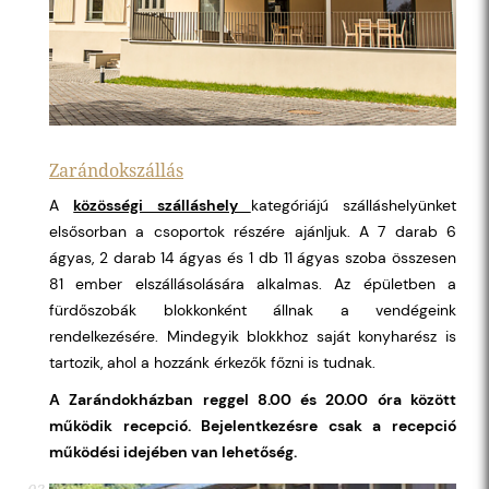
Zarándokszállás
A
közösségi szálláshely
kategóriájú szálláshelyünket
elsősorban a csoportok részére ajánljuk. A 7 darab 6
ágyas, 2 darab 14 ágyas és 1 db 11 ágyas szoba összesen
81 ember elszállásolására alkalmas. Az épületben a
fürdőszobák blokkonként állnak a vendégeink
rendelkezésére. Mindegyik blokkhoz saját konyharész is
tartozik, ahol a hozzánk érkezők főzni is tudnak.
A Zarándokházban reggel 8.00 és 20.00 óra között
működik recepció. Bejelentkezésre csak a recepció
működési idejében van lehetőség.