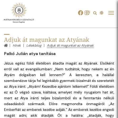
Tog
navi
Adjuk át magunkat az Atyának
Hírek
Lélekblog
Adjuk át magunkat az Atyának
Palkó Julián atya tanítása
Jézus egész földi életében átadta magát az Atyának. Elsőként
erről vall az evangéliumban: „Nem tudtátok, hogy nekem az én
Atyám dolgaiban kell lennem?” A kereszten, a halállal
szembenézve tárja fel leginkább gyermeki bizalmát és szeretetét
az Atya iránt: „Atyám! Kezedbe ajánlom lelkemet!” Földi életében
ez az Ő végső szava, kiáltása, amelyet mély nyugalom hat át,
mert az Atya iránti teljes bizalomból és a fenntartás nélküli
odaadásból származik. Előre megmondta önmagáról: „Az
Emberfiát az emberek kezébe adják.” Az emberek kezébe engedi
magát adni, akik átadják Őt a halálra: „átadják, hogy