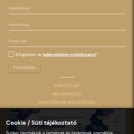
Elfogadom az
adatvédelmi nyilatkozatot
*
Feliratkozás
KAPCSOLAT
INFORMÁCIÓK
ADATVÉDELMI NYILATKOZAT
Cookie / Süti tájékoztató
Sütiket használunk a tartalmak és hirdetések személyre