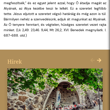
megfeszítsék,” és ez egyet jelent azzal, hogy Ő átadja magát az
Atyának, az Atya kezébe teszi le lelkét. Ez a szeretet legfőbb
tette. Jézus eljutott a szeretet végső határáig és még azon is túl.
Bármilyen nehéz a szenvedésünk, adjuk át magunkat az Atyának.
Az Ő tenyere fenntart, és végtelen, hűséges szeretet vezet rajta
minket. (Lk 2,49. 23,46. 9,44; Mt 26,2; XVI. Benedek megnyilatk. I.
687-688. old.)
Hírek