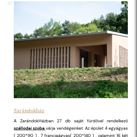
01
Zarándokház
A ZarándokHázban 27 db saját fürdővel rendelkező
szállodai szoba
várja vendégeinket. Az épület 4 egyágyas
( 200*90 ) , 7 franciaágyas( 200*140 ) , valamint 16 két