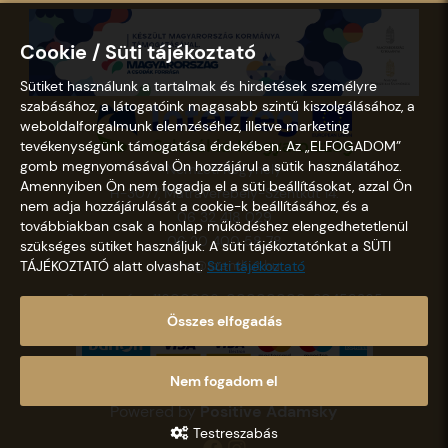
Cookie / Süti tájékoztató
Sütiket használunk a tartalmak és hirdetések személyre
szabásához, a látogatóink magasabb szintű kiszolgálásához, a
weboldalforgalmunk elemzéséhez, illetve marketing
tevékenységünk támogatása érdekében. Az „ELFOGADOM”
gomb megnyomásával Ön hozzájárul a sütik használatához.
Nemzeti Kegyhely
Amennyiben Ön nem fogadja el a süti beállításokat, azzal Ön
H-3077, Mátraverebély-Szentkút 14.
nem adja hozzájárulását a cookie-k beállításához, és a
06 32 418 029
továbbiakban csak a honlap működéshez elengedhetetlenül
06 20 400 58 78
szükséges sütiket használjuk. A süti tájékoztatónkat a SÜTI
info@szentkut.hu
TÁJÉKOZTATÓ alatt olvashat.
Süti tájékoztató
Számlaszám: 11600006-00000000-30458365
Összes elfogadás
Nem fogadom el
Copyright © 2021 - 2026 Szentkút |
Designed &
Powered by
Positive Adamsky
Testreszabás