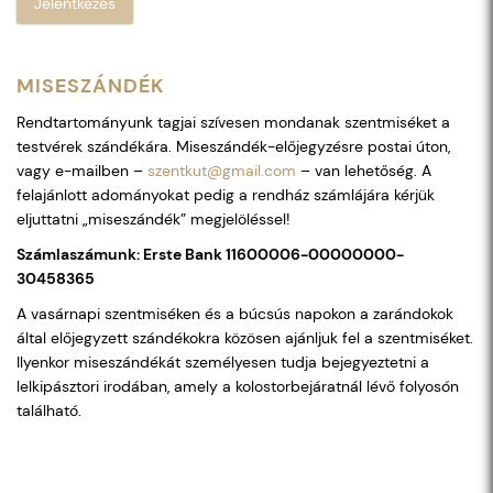
Jelentkezés
MISESZÁNDÉK
Rendtartományunk tagjai szívesen mondanak szentmiséket a
testvérek szándékára. Miseszándék-előjegyzésre postai úton,
vagy e-mailben –
szentkut@gmail.com
– van lehetőség. A
felajánlott adományokat pedig a rendház számlájára kérjük
eljuttatni „miseszándék” megjelöléssel!
Számlaszámunk: Erste Bank 11600006-00000000-
30458365
A vasárnapi szentmiséken és a búcsús napokon a zarándokok
által előjegyzett szándékokra közösen ajánljuk fel a szentmiséket.
Ilyenkor miseszándékát személyesen tudja bejegyeztetni a
lelkipásztori irodában, amely a kolostorbejáratnál lévő folyosón
található.