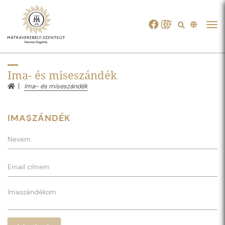
Tog
navi
Ima- és miseszándék
Ima- és miseszándék
IMASZÁNDÉK