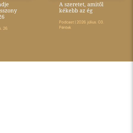
ndje
A szeretet, amitől
sszony
kékebb az ég
26
Podcast
|
2026. július. 03.
Péntek
s. 26.