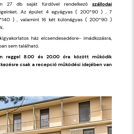
n 27 db saját fürdővel rendelkező
szállodai
égeinket. Az épület 4 egyágyas ( 200*90 ) , 7
*140 ) , valamint 16 két különágyas ( 200*90 )
k.
kigyakorlatos ház elcsendesedésre- imádkozásra,
ban sem található.
n reggel 8.00 és 20.00 óra között működik
tkezésre csak a recepció működési idejében van