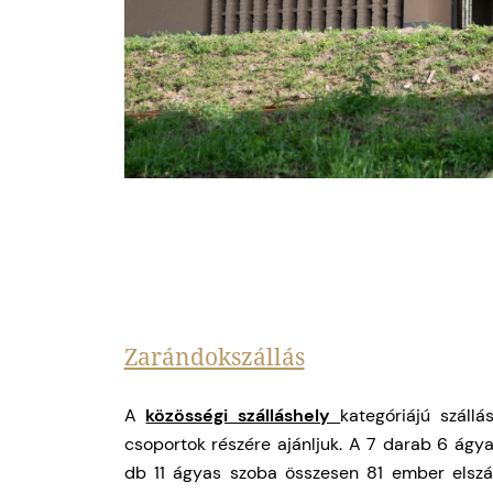
Zarándokszállás
A
közösségi szálláshely
kategóriájú száll
csoportok részére ajánljuk. A 7 darab 6 ágya
db 11 ágyas szoba összesen 81 ember elszál