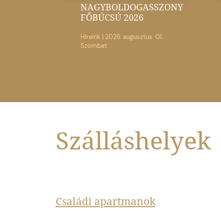
NAGYBOLDOGASSZONY
FŐBÚCSÚ 2026
Híreink
|
2026. augusztus. 01.
Szombat
Szálláshelyek
Családi apartmanok