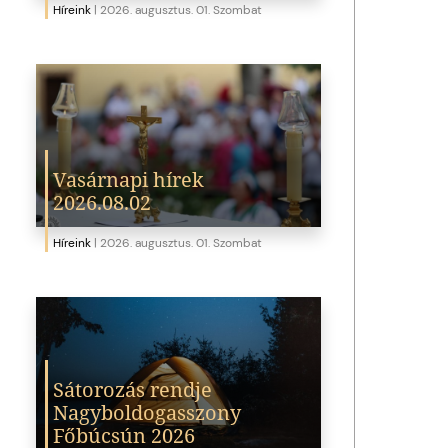
Híreink
|
2026. augusztus. 01. Szombat
Vasárnapi hírek
2026.08.02
Híreink
|
2026. augusztus. 01. Szombat
Sátorozás rendje
Nagyboldogasszony
Főbúcsún 2026