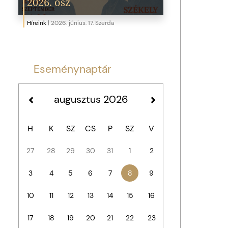
2026. ősz
Híreink
|
2026. június. 17. Szerda
Eseménynaptár
augusztus 2026
H
K
SZ
CS
P
SZ
V
27
28
29
30
31
1
2
3
4
5
6
7
8
9
10
11
12
13
14
15
16
17
18
19
20
21
22
23