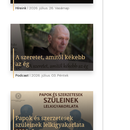
Híreink
|
2026. július. 26. Vasárnap
A szeretet, amitől kékebb
az ég
Podcast
|
2026. július. 03. Péntek
Papok és szerzetesek
szüleinek lelkigyakorlata