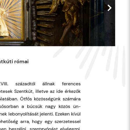
tkúti római
III. századtól állnak ferences
etesek Szentkút, illetve az ide érkezők
álatában. Ötfős közösségünk számára
lsősorban a búcsúk nagy közös ün-
ek lebonyolítását jelenti. Ezeken kívül
ehetőség arra, hogy egy szerzetessel
sen beszélni, szentgyónást elvégezni,