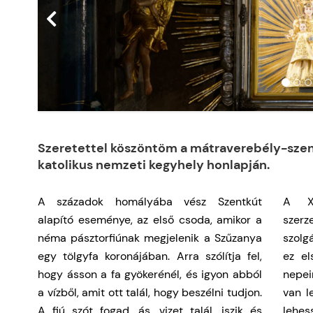
Szeretettel köszöntöm a mátraverebély-szen
katolikus nemzeti kegyhely honlapján.
A századok homályába vész Szentkút
A XV
alapító eseménye, az első csoda, amikor a
szerz
néma pásztorfiúnak megjelenik a Szűzanya
szolg
egy tölgyfa koronájában. Arra szólítja fel,
ez e
hogy ásson a fa gyökerénél, és igyon abból
nepein
a vízből, amit ott talál, hogy beszélni tudjon.
van l
A fiú szót fogad, ás, vizet talál, iszik és
lehes