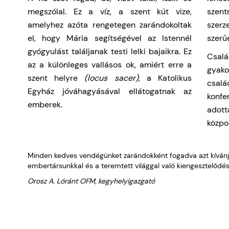
megszólal. Ez a víz, a szent kút vize,
szent
amelyhez azóta rengetegen zarándokoltak
szer
el, hogy Mária segítségével az Istennél
szerű
gyógyulást találjanak testi lelki bajaikra. Ez
Csalá
az a különleges vallásos ok, amiért erre a
gyako
szent helyre
(locus sacer)
, a Katolikus
csal
Egyház jóváhagyásával ellátogatnak az
konf
emberek.
adott
közpo
Minden kedves vendégünket zarándokként fogadva azt kívánju
embertársunkkal és a teremtett világgal való kiengesztelődés
Orosz A. Lóránt OFM, kegyhelyigazgató