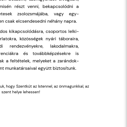
misén részt venni, bekapcsolódni a
zetesek zsolozsmájába, vagy egy-
en csak elcsendesedni néhány napra.
dos kikapcsolódásra, csoportos lelki-
rlatokra, közösségek nyári táboraira,
ádi rendezvényekre, lakodalmakra,
erenciákra és továbbképzésekre is
ak a feltételek, melyeket a zarándok-
nt munkatársaival együtt biztosítunk.
k, hogy Szentkút az Istennel, az önmagunkkal, az
 szent helye lehessen!