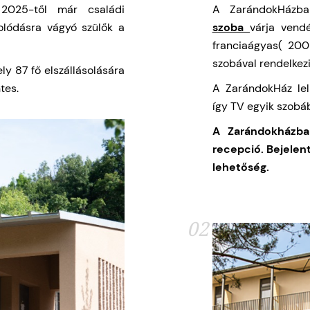
2025-től már családi
A ZarándokHázba
olódásra vágyó szülők a
szoba
várja vend
franciaágyas( 200
szobával rendelkezi
ly 87 fő elszállásolására
tes.
A ZarándokHáz lel
így TV egyik szobá
A Zarándokházba
recepció.
Bejelen
lehetőség.
02