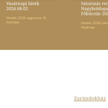
Vasárnapi hírek
Sátorozás re
2026.08.02
Nagyboldoga
Főbúcsún 20
Híreink
|
2026. augusztus. 01.
Szombat
Híreink
|
2026. júliu
Vasárnap
Zarándokház