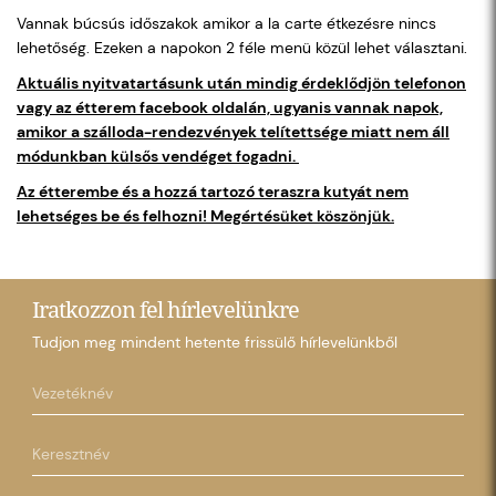
Vannak búcsús időszakok amikor a la carte étkezésre nincs
lehetőség. Ezeken a napokon 2 féle menü közül lehet választani.
Aktuális nyitvatartásunk után mindig érdeklődjön telefonon
vagy az étterem facebook oldalán, ugyanis vannak napok,
amikor a szálloda-rendezvények telítettsége miatt nem áll
módunkban külsős vendéget fogadni.
Az étterembe és a hozzá tartozó teraszra kutyát nem
lehetséges be és felhozni! Megértésüket köszönjük.
Iratkozzon fel hírlevelünkre
Tudjon meg mindent hetente frissülő hírlevelünkből