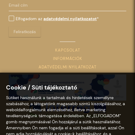
Elfogadom az
adatvédelmi nyilatkozatot
*
Feliratkozás
KAPCSOLAT
INFORMÁCIÓK
ADATVÉDELMI NYILATKOZAT
Cookie / Süti tájékoztató
Sütiket használunk a tartalmak és hirdetések személyre
szabásához, a látogatóink magasabb szintű kiszolgálásához, a
weboldalforgalmunk elemzéséhez, illetve marketing
tevékenységünk támogatása érdekében. Az „ELFOGADOM”
gomb megnyomásával Ön hozzájárul a sütik használatához.
Nemzeti Kegyhely
Amennyiben Ön nem fogadja el a süti beállításokat, azzal Ön
H-3077, Mátraverebély-Szentkút 14.
nem adja hozzájárulását a cookie-k beállításához, és a