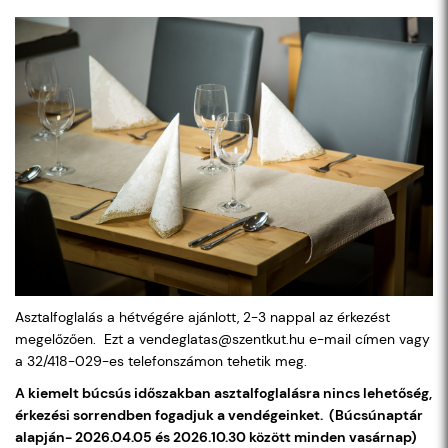
Asztalfoglalás a hétvégére ajánlott, 2-3 nappal az érkezést
megelőzően. Ezt a vendeglatas@szentkut.hu e-mail címen vagy
a 32/418-029-es telefonszámon tehetik meg.
A kiemelt búcsús időszakban asztalfoglalásra nincs lehetőség,
érkezési sorrendben fogadjuk a vendégeinket. (Búcsúnaptár
alapján- 2026.04.05 és 2026.10.30 között minden vasárnap)