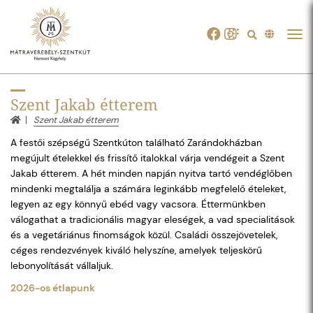
Tog
navi
Szent Jakab étterem
Szent Jakab étterem
A festői szépségű Szentkúton található Zarándokházban
megújult ételekkel és frissítő italokkal várja vendégeit a Szent
Jakab étterem. A hét minden napján nyitva tartó vendéglőben
mindenki megtalálja a számára leginkább megfelelő ételeket,
legyen az egy könnyű ebéd vagy vacsora. Éttermünkben
válogathat a tradicionális magyar eleségek, a vad specialitások
és a vegetáriánus finomságok közül. Családi összejövetelek,
céges rendezvények kiváló helyszíne, amelyek teljeskörű
lebonyolítását vállaljuk.
2026-os étlapunk