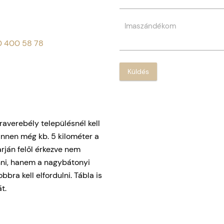
0 400 58 78
Küldés
raverebély településnél kell
 innen még kb. 5 kilométer a
arján felől érkezve nem
ni, hanem a nagybátonyi
bra kell elfordulni. Tábla is
t.