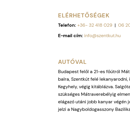
ELÉRHETŐSÉGEK
Telefon:
+36- 32 418 029
|
06 2
E-mail cím:
info@szentkut.hu
AUTÓVAL
Budapest felől a 21-es főútról Mát
balra, Szentkút felé lekanyarodni,
Kegyhely, végig kitáblázva. Salgót
szükséges Mátraverebélyig elmen
elágazó utáni jobb kanyar végén job
jelzi a Nagyboldogasszony Baziliká