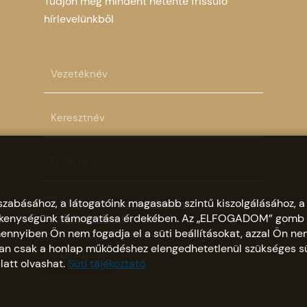
Tudjon meg mindent hetente frissülő
hírlevelünkből
szabásához, a látogatóink magasabb szintű kiszolgálásához, a
Elfogadom az
adatvédelmi
evékenységünk támogatása érdekében. Az „ELFOGADOM” gomb
nyilatkozatot
*
nnyiben Ön nem fogadja el a süti beállításokat, azzal Ön ne
kban csak a honlap működéshez elengedhetetlenül szükséges sü
Feliratkozás
latt olvashat.
Süti tájékoztató