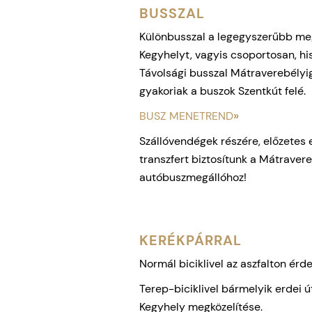
BUSSZAL
Különbusszal a legegyszerűbb meg
Kegyhelyt, vagyis csoportosan, his
Távolsági busszal Mátraverebélyig 
gyakoriak a buszok Szentkút felé.
BUSZ MENETREND
»
Szállóvendégek részére, előzetes 
transzfert biztosítunk a Mátraver
autóbuszmegállóhoz!
KERÉKPÁRRAL
Normál biciklivel az aszfalton érd
Terep-biciklivel bármelyik erdei 
Kegyhely megközelítése.