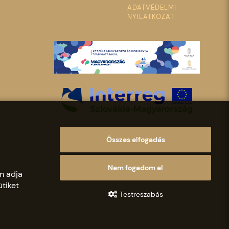
ADATVÉDELMI
NYILATKOZAT
Összes elfogadás
Nem fogadom el
m adja
tiket
Testreszabás