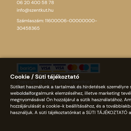
06 20 400 58 78
info@szentkut.hu
Számlaszám: 11600006-00000000-
30458365
Cookie / Süti tájékoztató
Copyright © 2021 - 2026 Szentkút |
Sütiket használunk a tartalmak és hirdetések személyre 
Designed & Powered by
Positive
weboldalforgalmunk elemzéséhez, illetve marketing t
Adamsky
megnyomásával Ön hozzájárul a sütik használatához. Ame
magyar
hozzájárulását a cookie-k beállításához, és a továbbia
használjuk. A süti tájékoztatónkat a SÜTI TÁJÉKOZTATÓ a