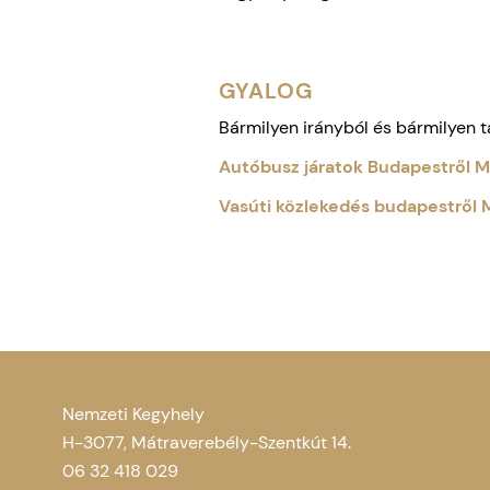
GYALOG
Bármilyen irányból és bármilyen 
Autóbusz járatok Budapestről 
Vasúti közlekedés budapestről
Nemzeti Kegyhely
H-3077, Mátraverebély-Szentkút 14.
06 32 418 029