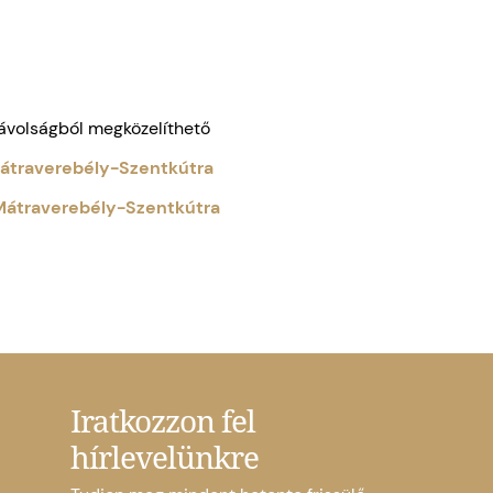
távolságból megközelíthető
Mátraverebély-Szentkútra
 Mátraverebély-Szentkútra
Iratkozzon fel
hírlevelünkre