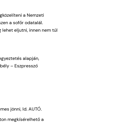
közelíteni a Nemzeti
zen a sofőr odatalál.
lehet eljutni, innen nem túl
egyeztetés alapján,
ebély – Eszpresszó
emes jönni, ld. AUTÓ.
úton megkísérelhető a