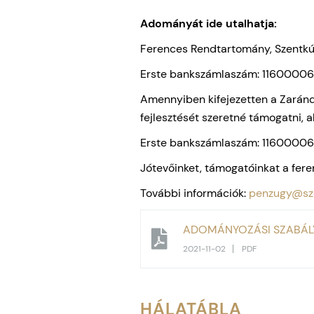
Adományát ide utalhatja:
Ferences Rendtartomány, Szentkú
Erste bankszámlaszám: 11600
Amennyiben kifejezetten a Zarándo
fejlesztését szeretné támogatni, 
Erste bankszámlaszám: 11600
Jótevőinket, támogatóinkat a fere
További információk:
penzugy@sze
ADOMÁNYOZÁSI SZABÁL
2021-11-02
PDF
HÁLATÁBLA