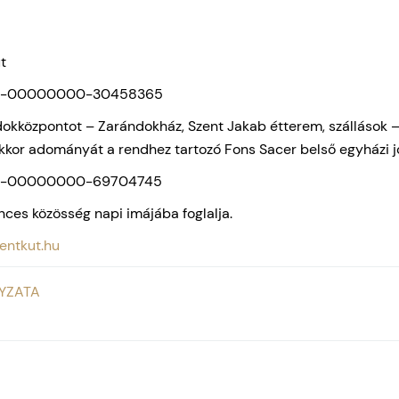
t
006-00000000-30458365
kközpontot – Zarándokház, Szent Jakab étterem, szállások –, 
akkor adományát a rendhez tartozó Fons Sacer belső egyházi 
006-00000000-69704745
nces közösség napi imájába foglalja.
ntkut.hu
YZATA