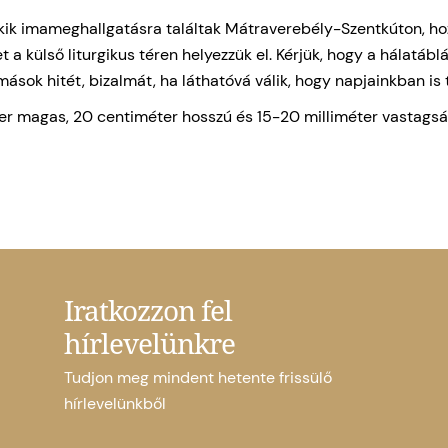
akik imameghallgatásra találtak Mátraverebély-Szentkúton, ho
t a külső liturgikus téren helyezzük el. Kérjük, hogy a hálatáb
k mások hitét, bizalmát, ha láthatóvá válik, hogy napjainkban i
r magas, 20 centiméter hosszú és 15-20 milliméter vastagsá
Iratkozzon fel
hírlevelünkre
Tudjon meg mindent hetente frissülő
hírlevelünkből