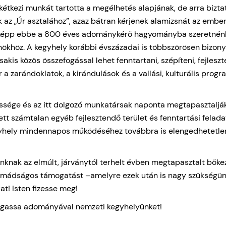
kétkezi munkát tartotta a megélhetés alapjának, de arra biztat
 az „Úr asztalához”, azaz bátran kérjenek alamizsnát az ember
iképp ebbe a 800 éves adománykérő hagyományba szeretnénk
khöz. A kegyhely korábbi évszázadai is többszörösen bizonyí
kis közös összefogással lehet fenntartani, szépíteni, fejleszt
r a zarándoklatok, a kirándulások és a vallási, kulturális prog
sége és az itt dolgozó munkatársak naponta megtapasztalják, h
llett számtalan egyéb fejlesztendő terület és fenntartási felad
yhely mindennapos működéséhez továbbra is elengedhetetlen
nknak az elmúlt, járványtól terhelt évben megtapasztalt bőkez
 imádságos támogatást –amelyre ezek után is nagy szükségünk 
at! Isten fizesse meg!
ámogassa adományával nemzeti kegyhelyünket!