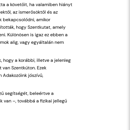
ta a követőit, ha valamiben hiányt
ektől, az ismerősöktől és az
 bekapcsolódni, amikor
tották, hogy Szentkutat, amely
eni. Különösen is igaz ez ebben a
ramok alig, vagy egyáltalán nem
ogy a korábbi, illetve a jelenleg
at van Szentkúton. Ezek
 Adakozóink jószívű,
ű segítségét, beleértve a
van –, továbbá a fizikai jellegű