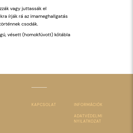
zzák vagy juttassák el
lákra írják rá az imameghallgatás
s történnek csodák.
gú, vésett (homokfúvott) kőtábla
KAPCSOLAT
INFORMÁCIÓK
ADATVÉDELMI
NYILATKOZAT