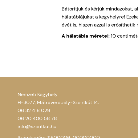
Bátorítjuk és kérjük mindazokat, 
hálatáblájukat a kegyhelyre! Ezeke
évét is, hiszen azzal is erősítheti
A hálatábla méretei:
10 centiméte
Nemzeti Kegyhely
H-3077, Mátraverebély-Szentkút 14.
06 32 418 029
06 20 400 58 78
info@szentkut.hu
Számlaszám: 11600006-00000000-