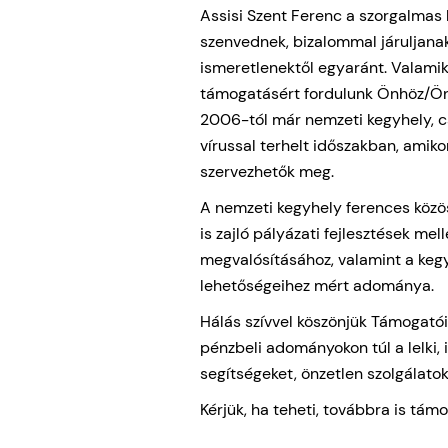
Assisi Szent Ferenc a szorgalmas 
szenvednek, bizalommal járuljanak
ismeretlenektől egyaránt. Valam
támogatásért fordulunk Önhöz/Önö
2006-tól már nemzeti kegyhely, csa
vírussal terhelt időszakban, amiko
szervezhetők meg.
A nemzeti kegyhely ferences közös
is zajló pályázati fejlesztések me
megvalósításához, valamint a keg
lehetőségeihez mért adománya.
Hálás szívvel köszönjük Támogatói
pénzbeli adományokon túl a lelki,
segítségeket, önzetlen szolgálatok
Kérjük, ha teheti, továbbra is t