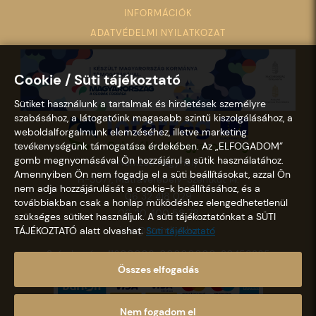
INFORMÁCIÓK
ADATVÉDELMI NYILATKOZAT
Cookie / Süti tájékoztató
Sütiket használunk a tartalmak és hirdetések személyre
szabásához, a látogatóink magasabb szintű kiszolgálásához, a
weboldalforgalmunk elemzéséhez, illetve marketing
tevékenységünk támogatása érdekében. Az „ELFOGADOM”
gomb megnyomásával Ön hozzájárul a sütik használatához.
Nemzeti Kegyhely
Amennyiben Ön nem fogadja el a süti beállításokat, azzal Ön
H-3077, Mátraverebély-Szentkút 14.
nem adja hozzájárulását a cookie-k beállításához, és a
06 32 418 029
továbbiakban csak a honlap működéshez elengedhetetlenül
06 20 400 58 78
szükséges sütiket használjuk. A süti tájékoztatónkat a SÜTI
info@szentkut.hu
TÁJÉKOZTATÓ alatt olvashat.
Süti tájékoztató
Számlaszám: 11600006-00000000-30458365
Összes elfogadás
Nem fogadom el