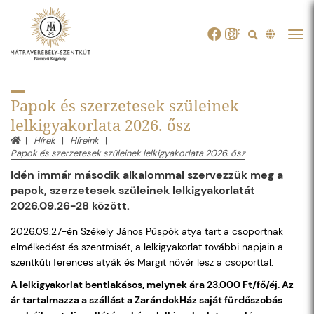
Tog
navi
Papok és szerzetesek szüleinek
lelkigyakorlata 2026. ősz
Hírek
Híreink
Papok és szerzetesek szüleinek lelkigyakorlata 2026. ősz
Idén immár második alkalommal szervezzük meg a
papok, szerzetesek szüleinek lelkigyakorlatát
2026.09.26-28 között.
2026.09.27-én Székely János Püspök atya tart a csoportnak
elmélkedést és szentmisét, a lelkigyakorlat további napjain a
szentkúti ferences atyák és Margit nővér lesz a csoporttal.
A lelkigyakorlat bentlakásos, melynek ára 23.000 Ft/fő/éj. Az
ár tartalmazza a szállást a ZarándokHáz saját fürdőszobás