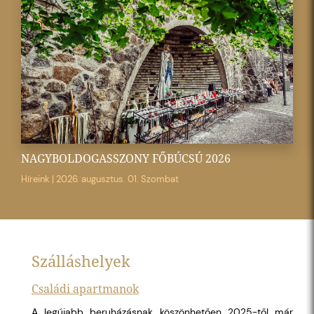
NAGYBOLDOGASSZONY FŐBÚCSÚ 2026
Híreink
|
2026. augusztus. 01. Szombat
Szálláshelyek
Családi apartmanok
A legújabb beruházásnak köszönhetően 2025-től már