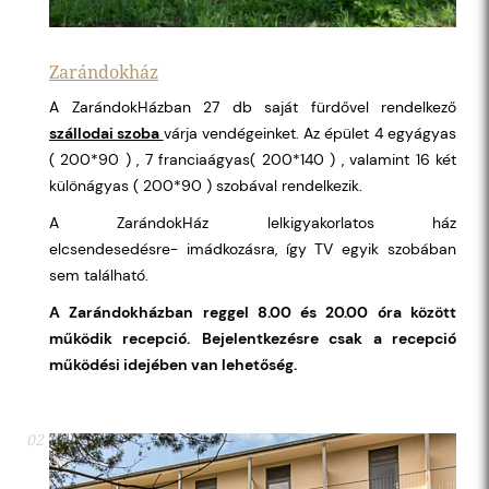
Zarándokház
A ZarándokHázban 27 db saját fürdővel rendelkező
szállodai szoba
várja vendégeinket. Az épület 4 egyágyas
( 200*90 ) , 7 franciaágyas( 200*140 ) , valamint 16 két
különágyas ( 200*90 ) szobával rendelkezik.
A ZarándokHáz lelkigyakorlatos ház
elcsendesedésre- imádkozásra, így TV egyik szobában
sem található.
A Zarándokházban reggel 8.00 és 20.00 óra között
működik recepció.
Bejelentkezésre csak a recepció
működési idejében van lehetőség.
02