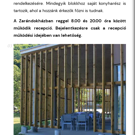
rendelkezésére. Mindegyik blokkhoz saját konyharész is
tartozik, ahol a hozzánk érkezők főzni is tudnak.
A Zarándokházban reggel 8.00 és 20.00 óra között
működik recepció. Bejelentkezésre csak a recepció
működési idejében van lehetőség.
03