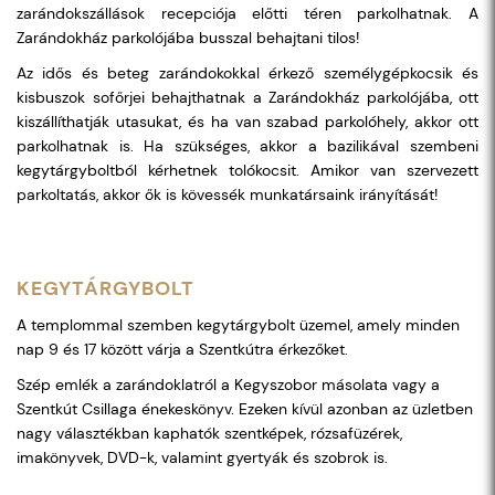
zarándokszállások recepciója előtti téren parkolhatnak. A
Zarándokház parkolójába busszal behajtani tilos!
Az idős és beteg zarándokokkal érkező személygépkocsik és
kisbuszok sofőrjei behajthatnak a Zarándokház parkolójába, ott
kiszállíthatják utasukat, és ha van szabad parkolóhely, akkor ott
parkolhatnak is. Ha szükséges, akkor a bazilikával szembeni
kegytárgyboltból kérhetnek tolókocsit. Amikor van szervezett
parkoltatás, akkor ők is kövessék munkatársaink irányítását!
KEGYTÁRGYBOLT
A templommal szemben kegytárgybolt üzemel, amely minden
nap 9 és 17 között várja a Szentkútra érkezőket.
Szép emlék a zarándoklatról a Kegyszobor másolata vagy a
Szentkút Csillaga énekeskönyv. Ezeken kívül azonban az üzletben
nagy választékban kaphatók szentképek, rózsafüzérek,
imakönyvek, DVD-k, valamint gyertyák és szobrok is.