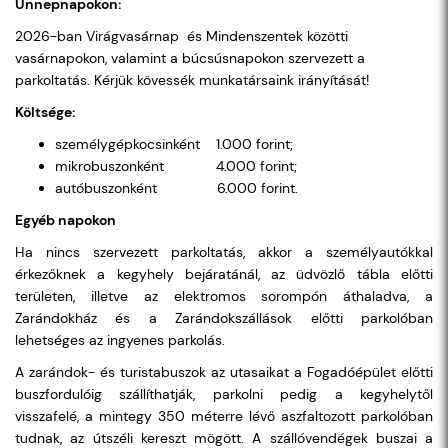
Ünnepnapokon:
2026-ban Virágvasárnap és Mindenszentek közötti
vasárnapokon, valamint a búcsúsnapokon szervezett a
parkoltatás. Kérjük kövessék munkatársaink irányítását!
Költsége:
személygépkocsinként 1.000 forint;
mikrobuszonként 4.000 forint;
autóbuszonként 6.000 forint.
Egyéb napokon
Ha nincs szervezett parkoltatás, akkor a személyautókkal
érkezőknek a kegyhely bejáratánál, az üdvözlő tábla előtti
területen, illetve az elektromos sorompón áthaladva, a
Zarándokház és a Zarándokszállások előtti parkolóban
lehetséges az ingyenes parkolás.
A zarándok- és turistabuszok az utasaikat a Fogadóépület előtti
buszfordulóig szállíthatják, parkolni pedig a kegyhelytől
visszafelé, a mintegy 350 méterre lévő aszfaltozott parkolóban
tudnak, az útszéli kereszt mögött. A szállóvendégek buszai a