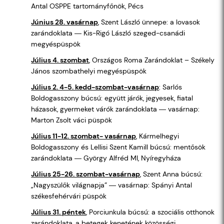
Antal OSPPE tartományfőnök, Pécs
Június 28. vasárnap
, Szent László ünnepe: a lovasok
zarándoklata ― Kis-Rigó László szeged-csanádi
megyéspüspök
Július 4. szombat
, Országos Roma Zarándoklat – Székely
János szombathelyi megyéspüspök
Július 2. 4-5. kedd-szombat-vasárnap
: Sarlós
Boldogasszony búcsú: együtt járók, jegyesek, fiatal
házasok, gyermeket várók zarándoklata ― vasárnap:
Marton Zsolt váci püspök
Július 11-12. szombat- vasárnap
, Kármelhegyi
Boldogasszony és Lellisi Szent Kamill búcsú: mentősök
zarándoklata ― György Alfréd MI, Nyíregyháza
Július 25-26. szombat-vasárnap
, Szent Anna búcsú:
„Nagyszülők világnapja” ― vasárnap: Spányi Antal
székesfehérvári püspök
Július 31. péntek
, Porciunkula búcsú: a szociális otthonok
zarándoklata, a betegek kenetének közösségi