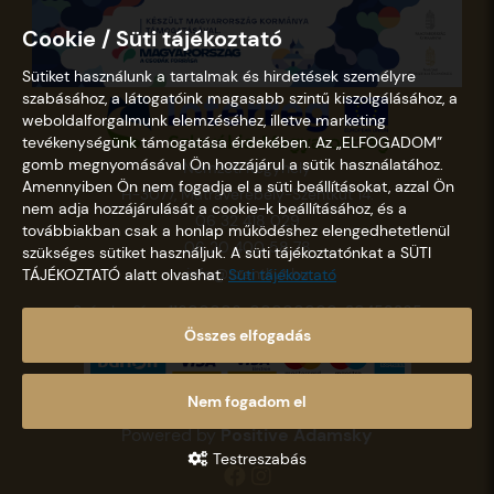
Cookie / Süti tájékoztató
Sütiket használunk a tartalmak és hirdetések személyre
szabásához, a látogatóink magasabb szintű kiszolgálásához, a
weboldalforgalmunk elemzéséhez, illetve marketing
tevékenységünk támogatása érdekében. Az „ELFOGADOM”
gomb megnyomásával Ön hozzájárul a sütik használatához.
Nemzeti Kegyhely
Amennyiben Ön nem fogadja el a süti beállításokat, azzal Ön
H-3077, Mátraverebély-Szentkút 14.
nem adja hozzájárulását a cookie-k beállításához, és a
06 32 418 029
továbbiakban csak a honlap működéshez elengedhetetlenül
06 20 400 58 78
szükséges sütiket használjuk. A süti tájékoztatónkat a SÜTI
info@szentkut.hu
TÁJÉKOZTATÓ alatt olvashat.
Süti tájékoztató
Számlaszám: 11600006-00000000-30458365
Összes elfogadás
Nem fogadom el
Copyright © 2021 - 2026 Szentkút |
Designed &
Powered by
Positive Adamsky
Testreszabás