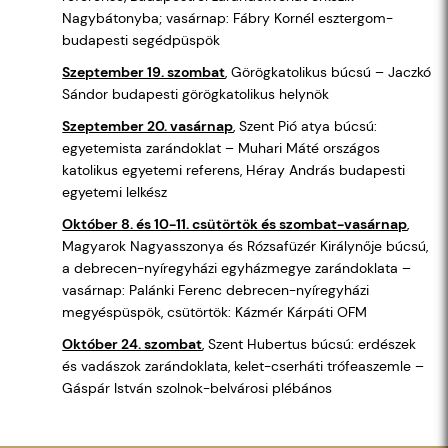
Nagybátonyba; vasárnap: Fábry Kornél esztergom-
budapesti segédpüspök
Szeptember 19. szombat
, Görögkatolikus búcsú – Jaczkó
Sándor budapesti görögkatolikus helynök
Szeptember 20. vasárnap
, Szent Pió atya búcsú:
egyetemista zarándoklat – Muhari Máté országos
katolikus egyetemi referens, Héray András budapesti
egyetemi lelkész
Október 8. és 10-11. csütörtök és szombat-vasárnap
,
Magyarok Nagyasszonya és Rózsafüzér Királynője búcsú,
a debrecen-nyíregyházi egyházmegye zarándoklata –
vasárnap: Palánki Ferenc debrecen-nyíregyházi
megyéspüspök, csütörtök: Kázmér Kárpáti OFM
Október 24. szombat
, Szent Hubertus búcsú: erdészek
és vadászok zarándoklata, kelet-cserháti trófeaszemle –
Gáspár István szolnok-belvárosi plébános