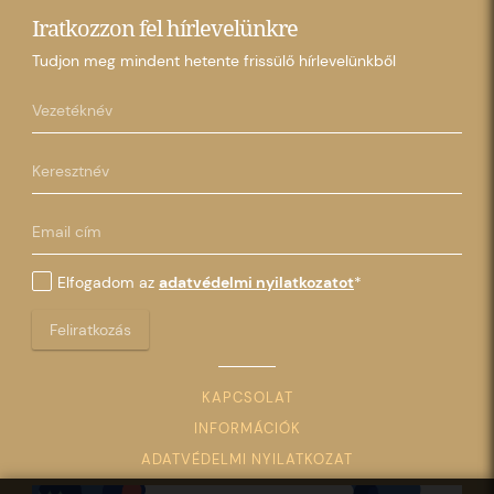
Iratkozzon fel hírlevelünkre
Tudjon meg mindent hetente frissülő hírlevelünkből
Elfogadom az
adatvédelmi nyilatkozatot
*
Feliratkozás
KAPCSOLAT
INFORMÁCIÓK
ADATVÉDELMI NYILATKOZAT