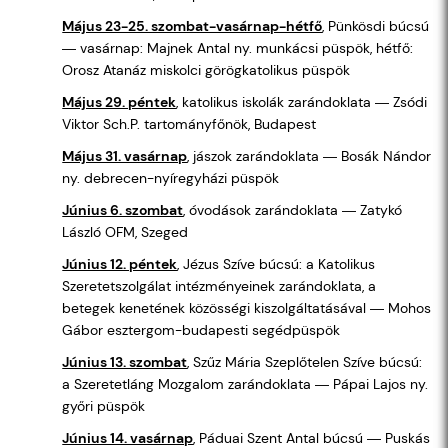
Május 23-25. szombat-vasárnap-hétfő
, Pünkösdi búcsú
― vasárnap: Majnek Antal ny. munkácsi püspök, hétfő:
Orosz Atanáz miskolci görögkatolikus püspök
Május 29. péntek
, katolikus iskolák zarándoklata ― Zsódi
Viktor Sch.P. tartományfőnök, Budapest
Május 31. vasárnap
, jászok zarándoklata ― Bosák Nándor
ny. debrecen-nyíregyházi püspök
Június 6. szombat
, óvodások zarándoklata ― Zatykó
László OFM, Szeged
Június 12. péntek
, Jézus Szíve búcsú: a Katolikus
Szeretetszolgálat intézményeinek zarándoklata, a
betegek kenetének közösségi kiszolgáltatásával ― Mohos
Gábor esztergom-budapesti segédpüspök
Június 13. szombat
, Szűz Mária Szeplőtelen Szíve búcsú:
a Szeretetláng Mozgalom zarándoklata ― Pápai Lajos ny.
győri püspök
Június 14. vasárnap
, Páduai Szent Antal búcsú ― Puskás