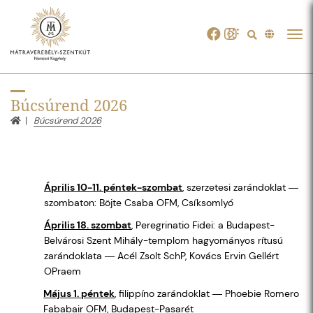
Tog
navi
Búcsúrend 2026
Búcsúrend 2026
Április 10-11. péntek-szombat
, szerzetesi zarándoklat ―
szombaton: Böjte Csaba OFM, Csíksomlyó
Április 18. szombat
, Peregrinatio Fidei: a Budapest-
Belvárosi Szent Mihály-templom hagyományos rítusú
zarándoklata ― Acél Zsolt SchP, Kovács Ervin Gellért
OPraem
Május 1. péntek
, filippíno zarándoklat ― Phoebie Romero
Fababair OFM, Budapest-Pasarét