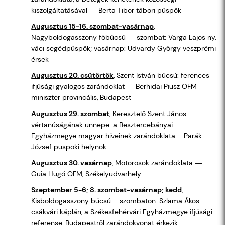
kiszolgáltatásával ― Berta Tibor tábori püspök
Augusztus 15-16. szombat-vasárnap
,
Nagyboldogasszony főbúcsú ― szombat: Varga Lajos ny.
váci segédpüspök; vasárnap: Udvardy György veszprémi
érsek
Augusztus 20. csütörtök
, Szent István búcsú: ferences
ifjúsági gyalogos zarándoklat ― Berhidai Piusz OFM
miniszter provincális, Budapest
Augusztus 29. szombat
, Keresztelő Szent János
vértanúságának ünnepe: a Besztercebányai
Egyházmegye magyar híveinek zarándoklata – Parák
József püspöki helynök
Augusztus 30. vasárnap
, Motorosok zarándoklata ―
Guia Hugó OFM, Székelyudvarhely
Szeptember 5-6; 8. szombat-vasárnap; kedd
,
Kisboldogasszony búcsú – szombaton: Szlama Ákos
csákvári káplán, a Székesfehérvári Egyházmegye ifjúsági
referense, Budapestről zarándokvonat érkezik