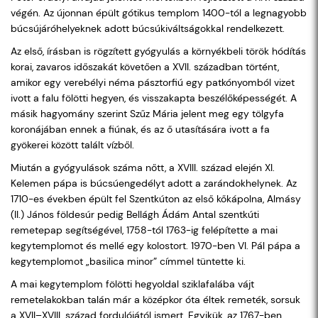
végén. Az újonnan épült gótikus templom 1400-tól a legnagyobb
búcsújáróhelyeknek adott búcsúkiváltságokkal rendelkezett.
Az első, írásban is rögzített gyógyulás a környékbeli török hódítás
korai, zavaros időszakát követően a XVII. században történt,
amikor egy verebélyi néma pásztorfiú egy patkónyomból vizet
ivott a falu fölötti hegyen, és visszakapta beszélőképességét. A
másik hagyomány szerint Szűz Mária jelent meg egy tölgyfa
koronájában ennek a fiúnak, és az ő utasítására ivott a fa
gyökerei között talált vízből.
Miután a gyógyulások száma nőtt, a XVIII. század elején XI.
Kelemen pápa is búcsúengedélyt adott a zarándokhelynek. Az
1710-es években épült fel Szentkúton az első kőkápolna, Almásy
(II.) János földesúr pedig Bellágh Ádám Antal szentkúti
remetepap segítségével, 1758-tól 1763-ig felépítette a mai
kegytemplomot és mellé egy kolostort. 1970-ben VI. Pál pápa a
kegytemplomot „basilica minor” címmel tüntette ki.
A mai kegytemplom fölötti hegyoldal sziklafalába vájt
remetelakokban talán már a középkor óta éltek remeték, sorsuk
a XVII–XVIII. század fordulójától ismert. Egyikük, az 1767-ben