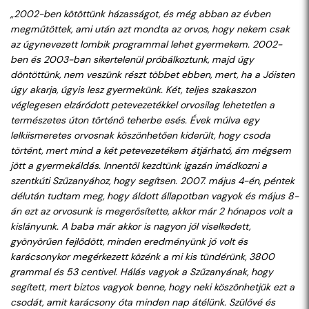
„2002-ben kötöttünk házasságot, és még abban az évben
megműtöttek, ami után azt mondta az orvos, hogy nekem csak
az úgynevezett lombik programmal lehet gyermekem. 2002-
ben és 2003-ban sikertelenül próbálkoztunk, majd úgy
döntöttünk, nem veszünk részt többet ebben, mert, ha a Jóisten
úgy akarja, úgyis lesz gyermekünk. Két, teljes szakaszon
véglegesen elzáródott petevezetékkel orvosilag lehetetlen a
természetes úton történő teherbe esés. Évek múlva egy
lelkiismeretes orvosnak köszönhetően kiderült, hogy csoda
történt, mert mind a két petevezetékem átjárható, ám mégsem
jött a gyermekáldás. Innentől kezdtünk igazán imádkozni a
szentkúti Szűzanyához, hogy segítsen. 2007. május 4-én, péntek
délután tudtam meg, hogy áldott állapotban vagyok és május 8-
án ezt az orvosunk is megerősítette, akkor már 2 hónapos volt a
kislányunk. A baba már akkor is nagyon jól viselkedett,
gyönyörűen fejlődött, minden eredményünk jó volt és
karácsonykor megérkezett közénk a mi kis tündérünk, 3800
grammal és 53 centivel. Hálás vagyok a Szűzanyának, hogy
segített, mert biztos vagyok benne, hogy neki köszönhetjük ezt a
csodát, amit karácsony óta minden nap átélünk. Szülővé és