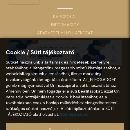
KAPCSOLAT
INFORMÁCIÓK
ADATVÉDELMI NYILATKOZAT
Cookie / Süti tájékoztató
Sütiket használunk a tartalmak és hirdetések személyre
szabásához, a látogatóink magasabb szintű kiszolgálásához, a
weboldalforgalmunk elemzéséhez, illetve marketing
tevékenységünk támogatása érdekében. Az „ELFOGADOM”
gomb megnyomásával Ön hozzájárul a sütik használatához.
Nemzeti Kegyhely
Amennyiben Ön nem fogadja el a süti beállításokat, azzal Ön
H-3077, Mátraverebély-Szentkút 14.
nem adja hozzájárulását a cookie-k beállításához, és a
06 32 418 029
továbbiakban csak a honlap működéshez elengedhetetlenül
06 20 400 58 78
szükséges sütiket használjuk. A süti tájékoztatónkat a SÜTI
info@szentkut.hu
TÁJÉKOZTATÓ alatt olvashat.
Süti tájékoztató
Számlaszám: 11600006-00000000-30458365