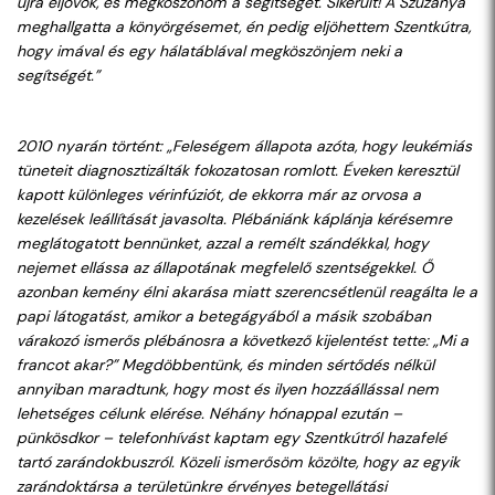
újra eljövök, és megköszönöm a segítségét. Sikerült! A Szűzanya
meghallgatta a könyörgésemet, én pedig eljöhettem Szentkútra,
hogy imával és egy hálatáblával megköszönjem neki a
segítségét.”
2010 nyarán történt: „Feleségem állapota azóta, hogy leukémiás
tüneteit diagnosztizálták fokozatosan romlott. Éveken keresztül
kapott különleges vérinfúziót, de ekkorra már az orvosa a
kezelések leállítását javasolta. Plébániánk káplánja kérésemre
meglátogatott bennünket, azzal a remélt szándékkal, hogy
nejemet ellássa az állapotának megfelelő szentségekkel. Ő
azonban kemény élni akarása miatt szerencsétlenül reagálta le a
papi látogatást, amikor a betegágyából a másik szobában
várakozó ismerős plébánosra a következő kijelentést tette: „Mi a
francot akar?” Megdöbbentünk, és minden sértődés nélkül
annyiban maradtunk, hogy most és ilyen hozzáállással nem
lehetséges célunk elérése. Néhány hónappal ezután –
pünkösdkor – telefonhívást kaptam egy Szentkútról hazafelé
tartó zarándokbuszról. Közeli ismerősöm közölte, hogy az egyik
zarándoktársa a területünkre érvényes betegellátási