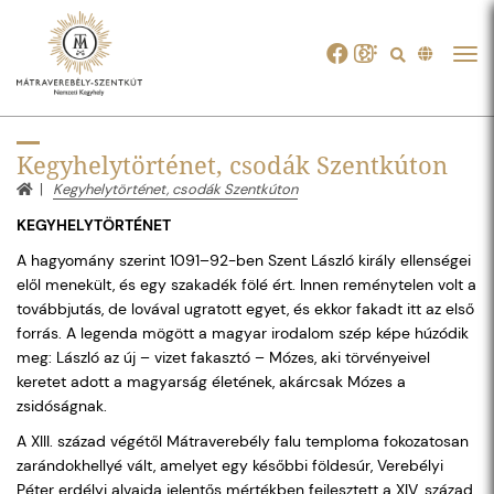
Tog
navi
Kegyhelytörténet, csodák Szentkúton
Kegyhelytörténet, csodák Szentkúton
KEGYHELYTÖRTÉNET
A hagyomány szerint 1091–92-ben Szent László király ellenségei
elől menekült, és egy szakadék fölé ért. Innen reménytelen volt a
továbbjutás, de lovával ugratott egyet, és ekkor fakadt itt az első
forrás. A legenda mögött a magyar irodalom szép képe húzódik
meg: László az új – vizet fakasztó – Mózes, aki törvényeivel
keretet adott a magyarság életének, akárcsak Mózes a
zsidóságnak.
A XIII. század végétől Mátraverebély falu temploma fokozatosan
zarándokhellyé vált, amelyet egy későbbi földesúr, Verebélyi
Péter erdélyi alvajda jelentős mértékben fejlesztett a XIV. század