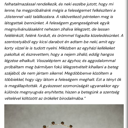
felhatalmazással rendelkezik, és neki eszébe jutott, hogy mi
lenne, ha megpróbálnánk mégis a feleségemet felkészíteni a
Jóistennel való találkozásra. A rákövetkező pénteken meg is
látogattak bennünket. A feleségem gyengeségének egyik
megnyilvánulásaként nehezen zihálva lélegzett, de lassan
felélénkült, felénk fordult, és örömmel fogadta közeledésünket. A
szentostyából egy kicsi darabot én adtam be neki, amit egy
korty vízzel le is tudott nyelni. Miközben az egyházi kellékeket
pakoltuk el, észrevettem, hogy a nejem ziháló, eddig hangos
légzése elhalkult. Visszaléptem az ágyhoz, és aggodalommal
próbáltam meg bármilyen fokú lélegzetvételt kihallani a beteg
szájából, de nem jártam sikerrel. Megdöbbenve közöltem a
többiekkel, hogy úgy látom a feleségem meghalt. Ezt a tényt ők
is megállapították. A gyászeset szomorúságát ugyanakkor egy
különös megnyugvás enyhítette, hiszen a betegünk a szentség
vételével költözött az örökélet birodalmába.”