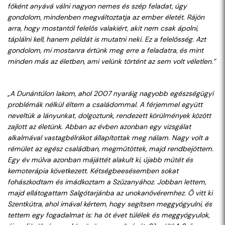
főként anyává válni nagyon nemes és szép feladat, úgy
gondolom, mindenben megváltoztatja az ember életét. Rájön
arra, hogy mostantól felelős valakiért, akit nem csak ápolni,
táplálni kell, hanem példát is mutatni neki. Ez a felelősség. Azt
gondolom, mi mostanra értünk meg erre a feladatra, és mint
minden más az életben, ami velünk történt az sem volt véletlen.”
„A Dunántúlon lakom, ahol 2007 nyaráig nagyobb egészségügyi
problémák nélkül éltem a családommal. A férjemmel együtt
neveltük a lányunkat, dolgoztunk, rendezett körülmények között
zajlott az életünk. Abban az évben azonban egy vizsgálat
alkalmával vastagbélrákot állapítottak meg nálam. Nagy volt a
rémület az egész családban, megműtöttek, majd rendbejöttem.
Egy év múlva azonban májáttét alakult ki, újabb műtét és
kemoterápia következett. Kétségbeesésemben sokat
fohászkodtam és imádkoztam a Szűzanyához. Jobban lettem,
majd ellátogattam Salgótarjánba az unokanővéremhez. Ő vitt ki
Szentkútra, ahol imával kértem, hogy segítsen meggyógyulni, és
tettem egy fogadalmat is: ha öt évet túlélek és meggyógyulok,