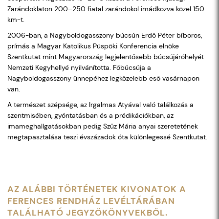
Zarándoklaton 200–250 fiatal zarándokol imádkozva közel 150
km-t.
2006-ban, a Nagyboldogasszony búcsún Erdő Péter bíboros,
prímás a Magyar Katolikus Püspöki Konferencia elnöke
Szentkutat mint Magyarország legjelentősebb búcsújáróhelyét
Nemzeti Kegyhellyé nyilvánította. Főbúcsúja a
Nagyboldogasszony ünnepéhez legközelebb eső vasárnapon
van.
A természet szépsége, az Irgalmas Atyával való találkozás a
szentmisében, gyóntatásban és a prédikációkban, az
imameghallgatásokban pedig Szűz Mária anyai szeretetének
megtapasztalása teszi évszázadok óta különlegessé Szentkutat.
AZ ALÁBBI TÖRTÉNETEK KIVONATOK A
FERENCES RENDHÁZ LEVÉLTÁRÁBAN
TALÁLHATÓ JEGYZŐKÖNYVEKBŐL.