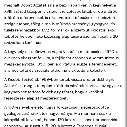
meghalt Dobát Jozafát sírja a bazilikában van. A kegyhelyet a
XVIII. század közepén ciszterci szerzetesek látták el, de a török
idők óta a ferencesek is részt vettek a búcsúsok lelkipásztori
szolgálatában, főleg a ma is működő szécsényi, gyöngyösi és
füleki rendházakból. 1772-től már ők a szentkúti kolostor lakói,
többfős helyben lakó közösség alapítására azonban csak a 20.
században került sor.
A kegyhely a jozefinizmus negatív hatása miatt csak az 1920-as
években virágzott fel újra, a fejlődést azonban a kommunizmus
megakadályozta. 1950-ben a diktatúra elűzte a ferenceseket,
államosította és szociális otthonná alakította a kolostort.
A Kisebb Testvérek 1989-ben tértek vissza a zarándokhelyre.
Akkor újult meg a templomkülső, és vásárolták vissza az egykor a
kegyhelyhez tartozó földek egy részét, hogy a későbbi
fejlesztések alapját megteremtsék.
A ’90-es évek elejétől fogva fokozatosan megerősödött a
gyalogos zarándoklatok hagyománya. Ma már nem csak a
környékbeli falvakból, hanem 120 km-ről is jönnek processziós
csoportok. Augusztus 15–20-a között a Ferences Ifjúsági