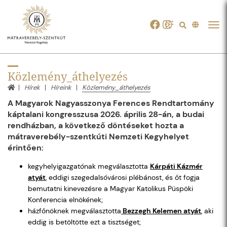
Tog
navi
Közlemény_áthelyezés
Hírek
Híreink
Közlemény_áthelyezés
A Magyarok Nagyasszonya Ferences Rendtartomány
káptalani kongresszusa 2026. április 28-án, a budai
rendházban, a következő döntéseket hozta a
mátraverebély-szentkúti Nemzeti Kegyhelyet
érintően:
kegyhelyigazgatónak megválasztotta
Kárpáti Kázmér
atyát
, eddigi szegedalsóvárosi plébánost, és őt fogja
bemutatni kinevezésre a Magyar Katolikus Püspöki
Konferencia elnökének;
házfőnöknek megválasztotta
Bezzegh Kelemen atyát
, aki
eddig is betöltötte ezt a tisztséget;