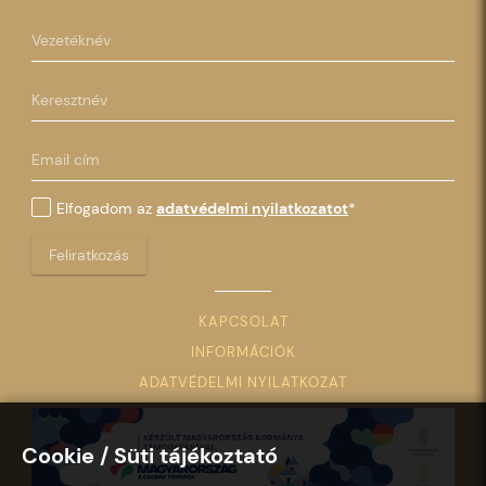
Elfogadom az
adatvédelmi nyilatkozatot
*
Feliratkozás
KAPCSOLAT
INFORMÁCIÓK
ADATVÉDELMI NYILATKOZAT
Cookie / Süti tájékoztató