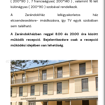
( 200*90 ) , 7 franciaágyas( 200*140 ) , valamint 16 két
különágyas ( 200*90 ) szobával rendelkezik.
A ZarándokHáz lelkigyakorlatos ház
elcsendesedésre- imádkozásra, így TV egyik szobában
sem található.
A Zarándokházban reggel 8.00 és 20.00 óra között
működik recepció.
Bejelentkezésre csak a recepció
működési idejében van lehetőség.
02