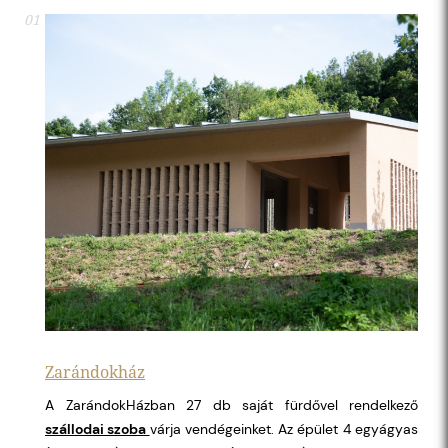
01
Zarándokház
A ZarándokHázban 27 db saját fürdővel rendelkező
szállodai szoba
várja vendégeinket. Az épület 4 egyágyas