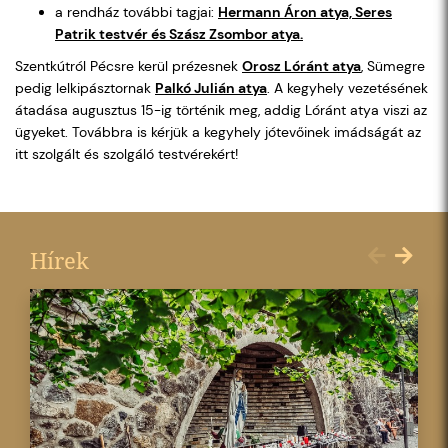
a rendház további tagjai:
Hermann Áron atya, Seres
Patrik testvér és Szász Zsombor atya.
Szentkútról Pécsre kerül prézesnek
Orosz Lóránt atya
, Sümegre
pedig lelkipásztornak
Palkó Julián atya
. A kegyhely vezetésének
átadása augusztus 15-ig történik meg, addig Lóránt atya viszi az
ügyeket. Továbbra is kérjük a kegyhely jótevőinek imádságát az
itt szolgált és szolgáló testvérekért!
Hírek