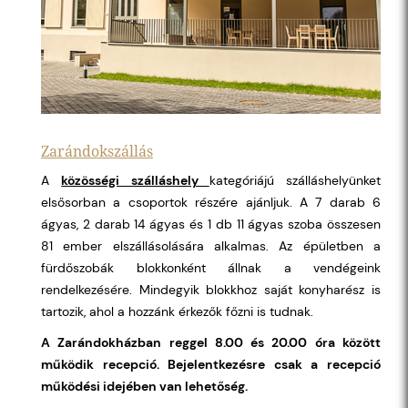
Zarándokszállás
A
közösségi szálláshely
kategóriájú szálláshelyünket
elsősorban a csoportok részére ajánljuk. A 7 darab 6
ágyas, 2 darab 14 ágyas és 1 db 11 ágyas szoba összesen
81 ember elszállásolására alkalmas. Az épületben a
fürdőszobák blokkonként állnak a vendégeink
rendelkezésére. Mindegyik blokkhoz saját konyharész is
tartozik, ahol a hozzánk érkezők főzni is tudnak.
A Zarándokházban reggel 8.00 és 20.00 óra között
működik recepció. Bejelentkezésre csak a recepció
működési idejében van lehetőség.