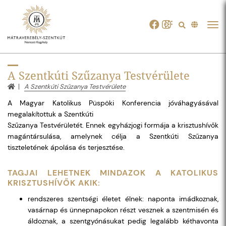
Tog
navi
A Szentkúti Szűzanya Testvérülete
A Szentkúti Szűzanya Testvérülete
A Magyar Katolikus Püspöki Konferencia jóváhagyásával
megalakítottuk a Szentkúti
Szűzanya Testvérületét. Ennek egyházjogi formája a krisztushívők
magántársulása, amelynek célja a Szentkúti Szűzanya
tiszteletének ápolása és terjesztése.
TAGJAI LEHETNEK MINDAZOK A KATOLIKUS
KRISZTUSHÍVŐK AKIK:
rendszeres szentségi életet élnek: naponta imádkoznak,
vasárnap és ünnepnapokon részt vesznek a szentmisén és
áldoznak, a szentgyónásukat pedig legalább kéthavonta