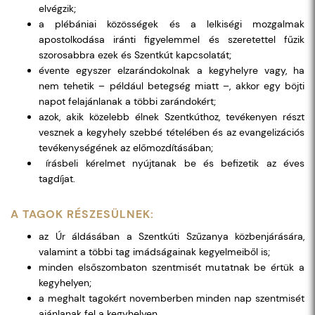
elvégzik;
a plébániai közösségek és a lelkiségi mozgalmak
apostolkodása iránti figyelemmel és szeretettel fűzik
szorosabbra ezek és Szentkút kapcsolatát;
évente egyszer elzarándokolnak a kegyhelyre vagy, ha
nem tehetik – például betegség miatt –, akkor egy böjti
napot felajánlanak a többi zarándokért;
azok, akik közelebb élnek Szentkúthoz, tevékenyen részt
vesznek a kegyhely szebbé tételében és az evangelizációs
tevékenységének az előmozdításában;
írásbeli kérelmet nyújtanak be és befizetik az éves
tagdíjat.
A TAGOK RÉSZESÜLNEK:
az Úr áldásában a Szentkúti Szűzanya közbenjárására,
valamint a többi tag imádságainak kegyelmeiből is;
minden elsőszombaton szentmisét mutatnak be értük a
kegyhelyen;
a meghalt tagokért novemberben minden nap szentmisét
ajánlanak fel a kegyhelyen.