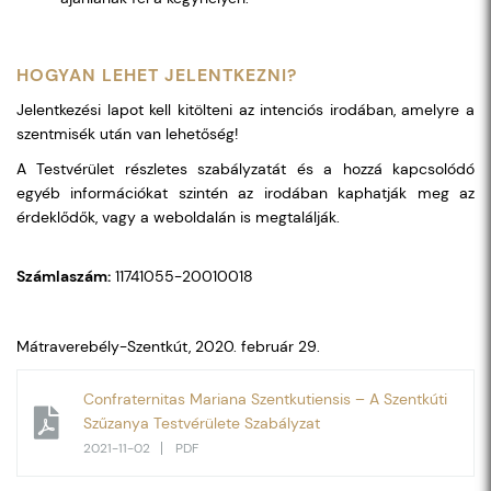
HOGYAN LEHET JELENTKEZNI?
Jelentkezési lapot kell kitölteni az intenciós irodában, amelyre a
szentmisék után van lehetőség!
A Testvérület részletes szabályzatát és a hozzá kapcsolódó
egyéb információkat szintén az irodában kaphatják meg az
érdeklődők, vagy a weboldalán is megtalálják.
Számlaszám:
11741055-20010018
Mátraverebély-Szentkút, 2020. február 29.
Confraternitas Mariana Szentkutiensis – A Szentkúti
Szűzanya Testvérülete Szabályzat
2021-11-02
PDF