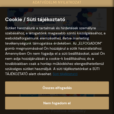
ADATVÉDELMI NYILATKOZAT
Cookie / Süti tájékoztató
Sütiket használunk a tartalmak és hirdetések személyre
szabásához, a látogatóink magasabb szintű kiszolgálásához, a
weboldalforgalmunk elemzéséhez, illetve marketing
tevékenységünk támogatása érdekében. Az „ELFOGADOM”
gomb megnyomásával Ön hozzájárul a sütik használatához.
Nemzeti Kegyhely
Amennyiben Ön nem fogadja el a süti beállításokat, azzal Ön
H-3077, Mátraverebély-Szentkút 14.
nem adja hozzájárulását a cookie-k beállításához, és a
06 32 418 029
továbbiakban csak a honlap működéshez elengedhetetlenül
06 20 400 58 78
szükséges sütiket használjuk. A süti tájékoztatónkat a SÜTI
info@szentkut.hu
TÁJÉKOZTATÓ alatt olvashat.
Süti tájékoztató
Számlaszám: 11600006-00000000-30458365
Összes elfogadás
Nem fogadom el
Copyright © 2021 - 2026 Szentkút |
Designed &
Powered by
Positive Adamsky