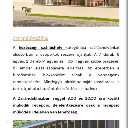
Zarándokszállás
A
közösségi szálláshely
kategóriájú szálláshelyünket
elsősorban a csoportok részére ajánljuk. A 7 darab 6
ágyas, 2 darab 14 ágyas és 1 db 11 ágyas szoba összesen
81 ember elszállásolására alkalmas. Az épületben a
fürdőszobák blokkonként állnak a vendégeink
rendelkezésére. Mindegyik blokkhoz saját konyharész is
tartozik, ahol a hozzánk érkezők főzni is tudnak.
A Zarándokházban reggel 8.00 és 20.00 óra között
működik recepció. Bejelentkezésre csak a recepció
működési idejében van lehetőség.
03