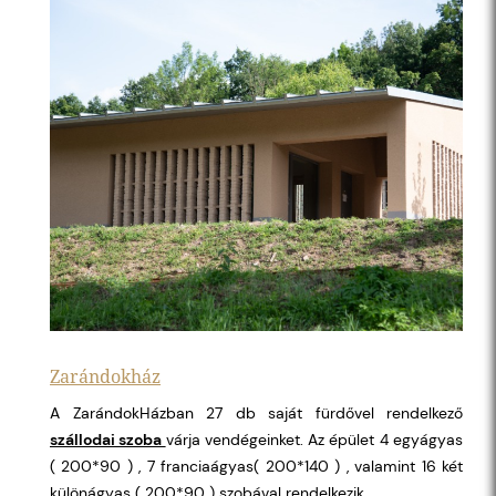
Zarándokház
A ZarándokHázban 27 db saját fürdővel rendelkező
szállodai szoba
várja vendégeinket. Az épület 4 egyágyas
( 200*90 ) , 7 franciaágyas( 200*140 ) , valamint 16 két
különágyas ( 200*90 ) szobával rendelkezik.