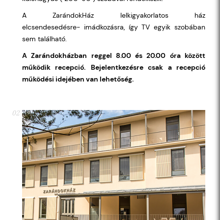
A ZarándokHáz lelkigyakorlatos ház
elcsendesedésre- imádkozásra, így TV egyik szobában
sem található.
A Zarándokházban reggel 8.00 és 20.00 óra között
működik recepció.
Bejelentkezésre csak a recepció
működési idejében van lehetőség.
02