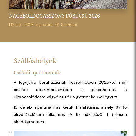
NAGYBOLDOGASSZONY FŐBÚCSÚ 2026
Híreink
|
2026. augusztus. 01. Szombat
Szálláshelyek
Családi apartmanok
A legújabb beruházásnak köszönhetően 2025-től már
családi apartmanjainkban is pihenhetnek a
kikapcsolódásra vágyó szülők a gyermekeikkel együtt.
15 darab apartmanház került kialakításra, amely 87 fő
elszállásolására alkalmas. A 15 ház közül 1 teljesen
akadálymentes.
01