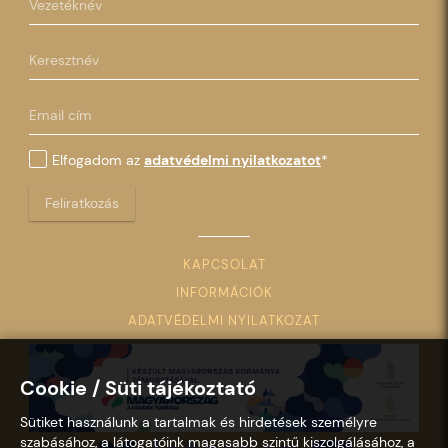
Elfogadom az
adatvédelmi nyilatkozatot
*
Feliratkozás
KAPCSOLAT
INFORMÁCIÓK
ADATVÉDELMI NYILATKOZAT
Cookie / Süti tájékoztató
Sütiket használunk a tartalmak és hirdetések személyre
szabásához, a látogatóink magasabb szintű kiszolgálásához, a