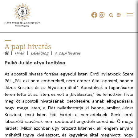
Tog
navi
A papi hivatás
Hírek
Lélekblog
A papi hivatás
Palkó Julián atya tanítása
Az apostoli hivatás forrása egyedül Isten. Erről nyilatkozik Szent
Pál: „Pál, aki nem emberektől, nem ember által apostol, hanem
Jézus Krisztus és az Atyaisten által.” Apostolnak a foganásakor
teremtette őt az Isten, ez volt a „kiválasztás,” és felnőttkén hívta
meg őt apostoli hivatásának betöltésére, annak elfogadására,
hogy maga Isten, a Fiát nyilatkoztatja ki benne, amikor Jézus
Krisztust, mint Isten Fiát hirdeti a nemzeteknek. Senki erről
lebeszélő szavának nem szabadott engedelmeskednie. Ő maga
hirdeti: „Mikor azonban úgy tetszett Istennek, aki engem anyám
méhétől fogva kiválasztott, és kegyelme által meghívott, hogy