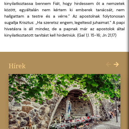
kinyilatkoztassa bennem Fiát, hogy hirdessem őt a nemzetek
között, egyáltalán nem kértem ki emberek tanácsát, nem
hallgattam a testre és a vérre.” Az apostolnak folytonosan
sugallja Krisztus: „Ha szeretsz engem, legeltesd juhaimat.” A papi
hivatásra is áll mindez, de a papnak már az apostolok által
kinyilatkoztatott tanítást kell hirdetniük. (Gal 1,1. 15-16; Jn 21,17)
Hírek