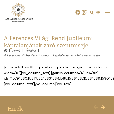
Tog
navi
A Ferences Világi Rend jubileumi
káptalanjának záró szentmiséje
Hírek
Híreink
A Ferences Világi Rend jubileumi káptalanjának záró szentmiséje
[vc_row full_width="" parallax="" parallax_image=""][vc_column
width="1/1"][vc_column_text] [gallery columns="4" link="file"
ids="1579,1580,1581,1582,1583,1584,1585,1586,1587,1588,1589,1590,1591
[/vc_column_text][/vc_column][/vc_row]
Hírek