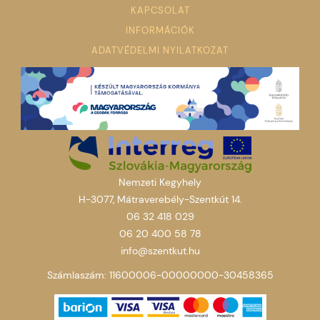
KAPCSOLAT
INFORMÁCIÓK
ADATVÉDELMI NYILATKOZAT
Nemzeti Kegyhely
H-3077, Mátraverebély-Szentkút 14.
06 32 418 029
06 20 400 58 78
info@szentkut.hu
Számlaszám: 11600006-00000000-30458365