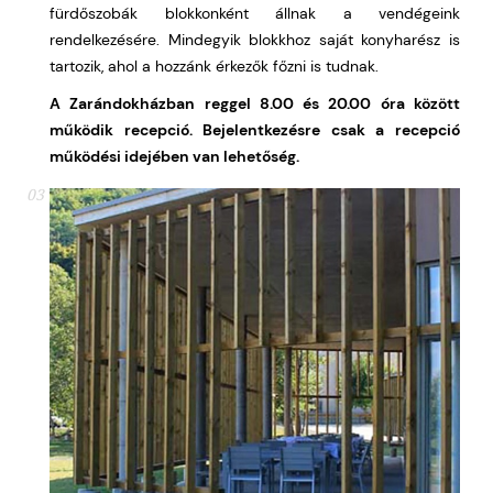
fürdőszobák blokkonként állnak a vendégeink
rendelkezésére. Mindegyik blokkhoz saját konyharész is
tartozik, ahol a hozzánk érkezők főzni is tudnak.
A Zarándokházban reggel 8.00 és 20.00 óra között
működik recepció. Bejelentkezésre csak a recepció
működési idejében van lehetőség.
03