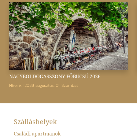
NAGYBOLDOGASSZONY FŐBÚCSÚ 2026
Híreink
|
2026. augusztus. 01. Szombat
Szálláshelyek
Családi apartmanok