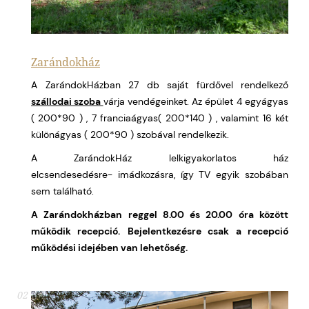
Zarándokház
A ZarándokHázban 27 db saját fürdővel rendelkező
szállodai szoba
várja vendégeinket. Az épület 4 egyágyas
( 200*90 ) , 7 franciaágyas( 200*140 ) , valamint 16 két
különágyas ( 200*90 ) szobával rendelkezik.
A ZarándokHáz lelkigyakorlatos ház
elcsendesedésre- imádkozásra, így TV egyik szobában
sem található.
A Zarándokházban reggel 8.00 és 20.00 óra között
működik recepció.
Bejelentkezésre csak a recepció
működési idejében van lehetőség.
02