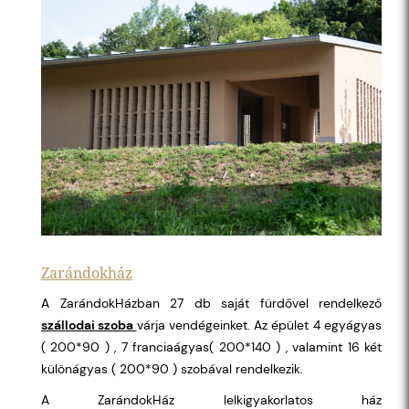
Zarándokház
A ZarándokHázban 27 db saját fürdővel rendelkező
szállodai szoba
várja vendégeinket. Az épület 4 egyágyas
( 200*90 ) , 7 franciaágyas( 200*140 ) , valamint 16 két
különágyas ( 200*90 ) szobával rendelkezik.
A ZarándokHáz lelkigyakorlatos ház