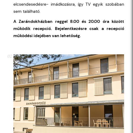
elcsendesedésre- imádkozásra, így TV egyik szobában
sem található.
A Zarándokházban reggel 8.00 és 20.00 óra között
működik recepció.
Bejelentkezésre csak a recepció
működési idejében van lehetőség.
02