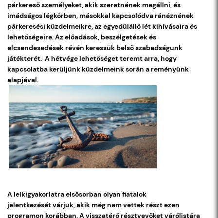
párkereső személyeket, akik szeretnének megállni, és
imádságos légkörben, másokkal kapcsolódva ránéznének
párkeresési küzdelmeikre, az egyedülálló lét kihívásaira és
lehetőségeire. Az előadások, beszélgetések és
elcsendesedések révén keressük belső szabadságunk
játékterét. A hétvége lehetőséget teremt arra, hogy
kapcsolatba kerüljünk küzdelmeink során a reményünk
alapjával.
A lelkigyakorlatra elsősorban olyan fiatalok
jelentkezését várjuk, akik még nem vettek részt ezen
programon korábban. A visszatérő résztvevőket várólistára