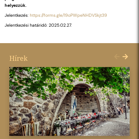
helyezzük.
Jelentkezés:
https://forms.gle/19oPWpeNHDVSkjt39
Jelentkezési határidő: 2025.02.27.
Hírek