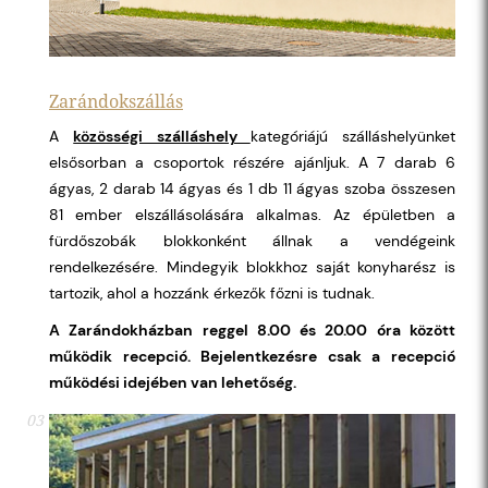
Zarándokszállás
A
közösségi szálláshely
kategóriájú szálláshelyünket
elsősorban a csoportok részére ajánljuk. A 7 darab 6
ágyas, 2 darab 14 ágyas és 1 db 11 ágyas szoba összesen
81 ember elszállásolására alkalmas. Az épületben a
fürdőszobák blokkonként állnak a vendégeink
rendelkezésére. Mindegyik blokkhoz saját konyharész is
tartozik, ahol a hozzánk érkezők főzni is tudnak.
A Zarándokházban reggel 8.00 és 20.00 óra között
működik recepció. Bejelentkezésre csak a recepció
működési idejében van lehetőség.
03