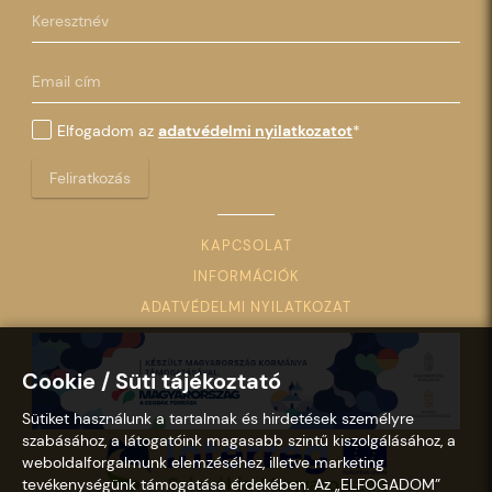
Elfogadom az
adatvédelmi nyilatkozatot
*
Feliratkozás
KAPCSOLAT
INFORMÁCIÓK
ADATVÉDELMI NYILATKOZAT
Cookie / Süti tájékoztató
Sütiket használunk a tartalmak és hirdetések személyre
szabásához, a látogatóink magasabb szintű kiszolgálásához, a
weboldalforgalmunk elemzéséhez, illetve marketing
tevékenységünk támogatása érdekében. Az „ELFOGADOM”