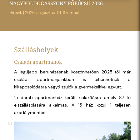
NAGYBOLDOGASSZONY FŐBÚCSÚ 2026
Híreink
|
2026. augusztus. 01. Szombat
Szálláshelyek
Családi apartmanok
A legújabb beruházásnak köszönhetően 2025-től már
családi apartmanjainkban is pihenhetnek a
kikapcsolódásra vágyó szülők a gyermekeikkel együtt.
15 darab apartmanház került kialakításra, amely 87 fő
elszállásolására alkalmas. A 15 ház közül 1 teljesen
akadálymentes.
01