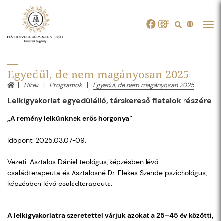
Tog
navi
Egyedül, de nem magányosan 2025
Hírek
Programok
Egyedül, de nem magányosan 2025
Lelkigyakorlat egyedülálló, társkereső fiatalok részére
„A remény lelkünknek erős horgonya”
Időpont: 2025.03.07-09.
Vezeti: Asztalos Dániel teológus, képzésben lévő
családterapeuta és Asztalosné Dr. Elekes Szende pszichológus,
képzésben lévő családterapeuta.
A lelkigyakorlatra szeretettel várjuk azokat a 25–45 év közötti,