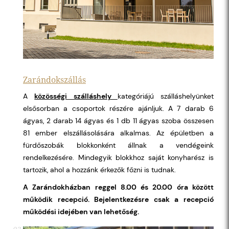
Zarándokszállás
A
közösségi szálláshely
kategóriájú szálláshelyünket
elsősorban a csoportok részére ajánljuk. A 7 darab 6
ágyas, 2 darab 14 ágyas és 1 db 11 ágyas szoba összesen
81 ember elszállásolására alkalmas. Az épületben a
fürdőszobák blokkonként állnak a vendégeink
rendelkezésére. Mindegyik blokkhoz saját konyharész is
tartozik, ahol a hozzánk érkezők főzni is tudnak.
A Zarándokházban reggel 8.00 és 20.00 óra között
működik recepció. Bejelentkezésre csak a recepció
működési idejében van lehetőség.