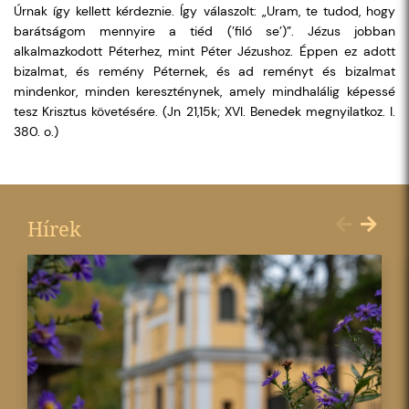
Úrnak így kellett kérdeznie. Így válaszolt: „Uram, te tudod, hogy
barátságom mennyire a tiéd (’filó se’)”. Jézus jobban
alkalmazkodott Péterhez, mint Péter Jézushoz. Éppen ez adott
bizalmat, és remény Péternek, és ad reményt és bizalmat
mindenkor, minden kereszténynek, amely mindhalálig képessé
tesz Krisztus követésére. (Jn 21,15k; XVI. Benedek megnyilatkoz. I.
380. o.)
Hírek