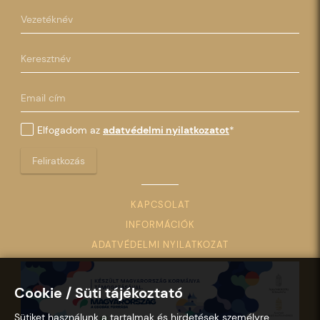
Elfogadom az
adatvédelmi nyilatkozatot
*
Feliratkozás
KAPCSOLAT
INFORMÁCIÓK
ADATVÉDELMI NYILATKOZAT
Cookie / Süti tájékoztató
Sütiket használunk a tartalmak és hirdetések személyre