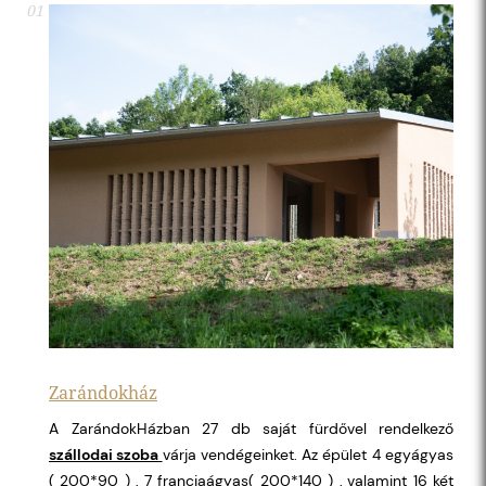
01
Zarándokház
A ZarándokHázban 27 db saját fürdővel rendelkező
szállodai szoba
várja vendégeinket. Az épület 4 egyágyas
( 200*90 ) , 7 franciaágyas( 200*140 ) , valamint 16 két