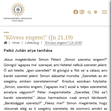
Tog
navi
"Kövess engem!" (Jn 21,19)
Hírek
Lélekblog
"Kövess engem!" (Jn 21,19)
Palkó Julián atya tanítása
Jézus megkérdezte Simon Pétert: „Simon szeretsz engem?”
Görögül ’agapes me’ szerepel, ami feltétel nélküli szeretet jelent.
Ő azt felelte: „Igen szeretlek!” Itt görögül a ’filó se’ a válasz, ami
baráti szeretet jelent. Simon alázattal mondta: „Szeretlek az én
szegény, emberi szeretetemmel”. Krisztus azonban folytatta:
„Simon, szeretsz engem, (’agapes me’) azzal a teljes szeretettel,
amelyre vágyom?” Péter megismételte: „Szeretlek, (’filó se’)
baráti szeretettel.” Jézus harmadszor csak ennyit kérdezett:
„Barátsággal szeretsz?” „Fileisz me?” Simon megértette, hogy
Jézusnak elég az ő szegény szeretete, de szomorú amiért az