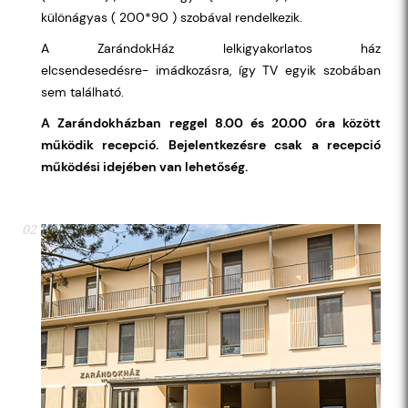
különágyas ( 200*90 ) szobával rendelkezik.
A ZarándokHáz lelkigyakorlatos ház
elcsendesedésre- imádkozásra, így TV egyik szobában
sem található.
A Zarándokházban reggel 8.00 és 20.00 óra között
működik recepció.
Bejelentkezésre csak a recepció
működési idejében van lehetőség.
02