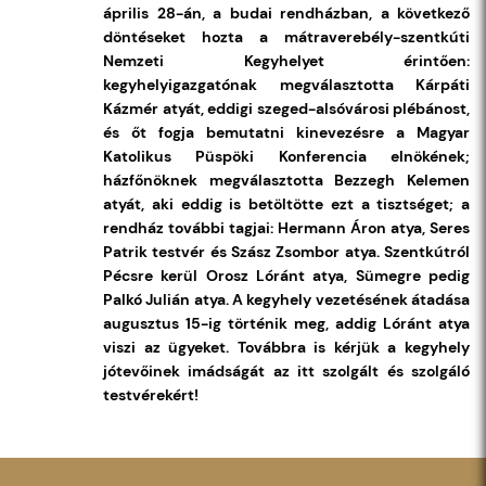
április 28-án, a budai rendházban, a következő
döntéseket hozta a mátraverebély-szentkúti
Nemzeti Kegyhelyet érintően:
kegyhelyigazgatónak megválasztotta Kárpáti
Kázmér atyát, eddigi szeged-alsóvárosi plébánost,
és őt fogja bemutatni kinevezésre a Magyar
Katolikus Püspöki Konferencia elnökének;
házfőnöknek megválasztotta Bezzegh Kelemen
atyát, aki eddig is betöltötte ezt a tisztséget; a
rendház további tagjai: Hermann Áron atya, Seres
Patrik testvér és Szász Zsombor atya. Szentkútról
Pécsre kerül Orosz Lóránt atya, Sümegre pedig
Palkó Julián atya. A kegyhely vezetésének átadása
augusztus 15-ig történik meg, addig Lóránt atya
viszi az ügyeket. Továbbra is kérjük a kegyhely
jótevőinek imádságát az itt szolgált és szolgáló
testvérekért!