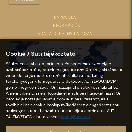
KAPCSOLAT
INFORMÁCIÓK
ADATVÉDELMI NYILATKOZAT
Cookie / Süti tájékoztató
Sütiket használunk a tartalmak és hirdetések személyre
szabásához, a látogatóink magasabb szintű kiszolgálásához, a
weboldalforgalmunk elemzéséhez, illetve marketing
tevékenységünk támogatása érdekében. Az „ELFOGADOM”
gomb megnyomásával Ön hozzájárul a sütik használatához.
Nemzeti Kegyhely
Amennyiben Ön nem fogadja el a süti beállításokat, azzal Ön
H-3077, Mátraverebély-Szentkút 14.
nem adja hozzájárulását a cookie-k beállításához, és a
06 32 418 029
továbbiakban csak a honlap működéshez elengedhetetlenül
06 20 400 58 78
szükséges sütiket használjuk. A süti tájékoztatónkat a SÜTI
info@szentkut.hu
TÁJÉKOZTATÓ alatt olvashat.
Süti tájékoztató
Számlaszám: 11600006-00000000-30458365