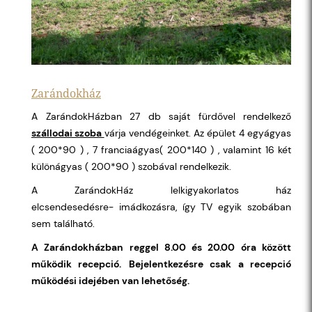
Zarándokház
A ZarándokHázban 27 db saját fürdővel rendelkező
szállodai szoba
várja vendégeinket. Az épület 4 egyágyas
( 200*90 ) , 7 franciaágyas( 200*140 ) , valamint 16 két
különágyas ( 200*90 ) szobával rendelkezik.
A ZarándokHáz lelkigyakorlatos ház
elcsendesedésre- imádkozásra, így TV egyik szobában
sem található.
A Zarándokházban reggel 8.00 és 20.00 óra között
működik recepció.
Bejelentkezésre csak a recepció
működési idejében van lehetőség.