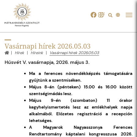
Tog
navi
Vasárnapi hírek 2026.05.03
Hírek
Híreink
Vasárnapi hírek 2026.05.03
Húsvét V. vasárnapja, 2026. május 3.
Ma a ferences növendékképzés támogatására
gyűjtünk a szentmiséken.
Május 8-án (pénteken) 15.00 és 16.00 között
szentségimádás lesz.
Május 9-én (szombaton) 11 órakor
kegyhelyismertetés lesz az emlékhelyek napja
alkalmából. Előzetes regisztráció a recepción
lehetséges.
A Magyarok Nagyasszonya Ferences
Rendtartomány káptalani kongresszusa 2026.