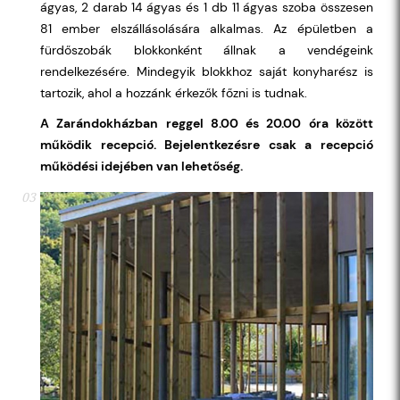
ágyas, 2 darab 14 ágyas és 1 db 11 ágyas szoba összesen
81 ember elszállásolására alkalmas. Az épületben a
fürdőszobák blokkonként állnak a vendégeink
rendelkezésére. Mindegyik blokkhoz saját konyharész is
tartozik, ahol a hozzánk érkezők főzni is tudnak.
A Zarándokházban reggel 8.00 és 20.00 óra között
működik recepció. Bejelentkezésre csak a recepció
működési idejében van lehetőség.
03