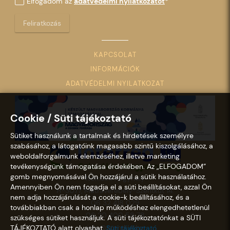
Elfogadom az
adatvédelmi nyilatkozatot
*
Feliratkozás
KAPCSOLAT
INFORMÁCIÓK
ADATVÉDELMI NYILATKOZAT
Cookie / Süti tájékoztató
Sütiket használunk a tartalmak és hirdetések személyre
szabásához, a látogatóink magasabb szintű kiszolgálásához, a
weboldalforgalmunk elemzéséhez, illetve marketing
tevékenységünk támogatása érdekében. Az „ELFOGADOM”
gomb megnyomásával Ön hozzájárul a sütik használatához.
Nemzeti Kegyhely
Amennyiben Ön nem fogadja el a süti beállításokat, azzal Ön
H-3077, Mátraverebély-Szentkút 14.
nem adja hozzájárulását a cookie-k beállításához, és a
06 32 418 029
továbbiakban csak a honlap működéshez elengedhetetlenül
06 20 400 58 78
szükséges sütiket használjuk. A süti tájékoztatónkat a SÜTI
info@szentkut.hu
TÁJÉKOZTATÓ alatt olvashat.
Süti tájékoztató