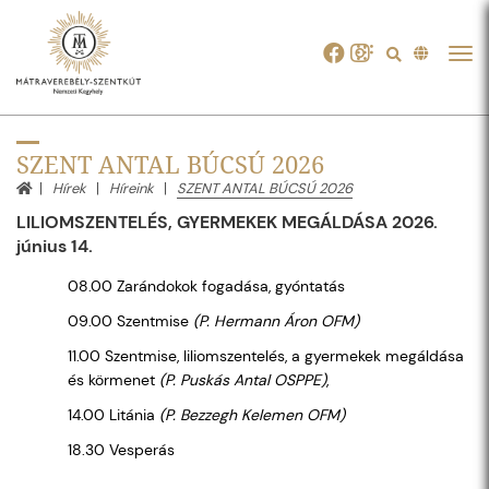
Tog
navi
SZENT ANTAL BÚCSÚ 2026
Hírek
Híreink
SZENT ANTAL BÚCSÚ 2026
LILIOMSZENTELÉS, GYERMEKEK MEGÁLDÁSA 2026.
június 14.
08.00 Zarándokok fogadása, gyóntatás
09.00 Szentmise
(P. Hermann Áron OFM)
11.00 Szentmise, liliomszentelés, a gyermekek megáldása
és körmenet
(P. Puskás Antal OSPPE)
,
14.00 Litánia
(P. Bezzegh Kelemen OFM)
18.30 Vesperás