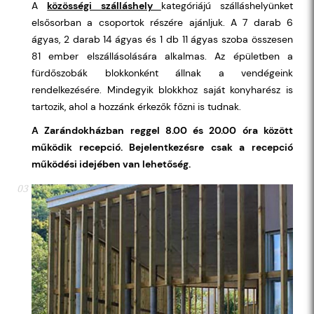
A
közösségi szálláshely
kategóriájú szálláshelyünket
elsősorban a csoportok részére ajánljuk. A 7 darab 6
ágyas, 2 darab 14 ágyas és 1 db 11 ágyas szoba összesen
81 ember elszállásolására alkalmas. Az épületben a
fürdőszobák blokkonként állnak a vendégeink
rendelkezésére. Mindegyik blokkhoz saját konyharész is
tartozik, ahol a hozzánk érkezők főzni is tudnak.
A Zarándokházban reggel 8.00 és 20.00 óra között
működik recepció. Bejelentkezésre csak a recepció
működési idejében van lehetőség.
03