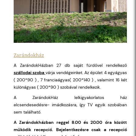
Zarándokház
A ZarándokHázban 27 db saját fürdővel rendelkező
szállodai szoba
várja vendégeinket. Az épület 4 egyágyas
( 200*90 ) , 7 franciaágyas( 200*140 ) , valamint 16 két
különágyas ( 200*90 ) szobával rendelkezik.
A ZarándokHáz lelkigyakorlatos ház
elcsendesedésre- imádkozásra, így TV egyik szobában
sem található.
A Zarándokházban reggel 8.00 és 20.00 óra között
működik recepció.
Bejelentkezésre csak a recepció