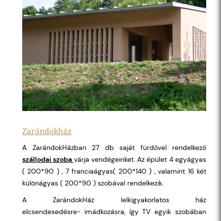
Zarándokház
A ZarándokHázban 27 db saját fürdővel rendelkező
szállodai szoba
várja vendégeinket. Az épület 4 egyágyas
( 200*90 ) , 7 franciaágyas( 200*140 ) , valamint 16 két
különágyas ( 200*90 ) szobával rendelkezik.
A ZarándokHáz lelkigyakorlatos ház
elcsendesedésre- imádkozásra, így TV egyik szobában