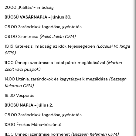
20.00 „Kiáltás”- imádság
BÚCSÚ VASÁRNAPJA - június 30.
08.00 Zarándokok fogadása, gyóntatás
09.00 Szentmise
(Palkó Julián OFM)
10.15 Katekézis: Imádság az idők teljességében
(Lócskai M. Kinga
SFPS)
11.00 Ünnepi szentmise a fiatal párok megáldásával
(Marton
Zsolt váci püspök)
14.00 Litánia, zarándokok és kegytárgyaik megáldása
(Bezzegh
Kelemen OFM)
18.30 Vesperás
BÚCSÚ NAPJA - július 2.
08.00 Zarándokok fogadása, gyóntatás
10.00 Énekes Mária-köszöntő
11.00 Ünnepi szentmise, körmenet
(Bezzegh Kelemen OFM)