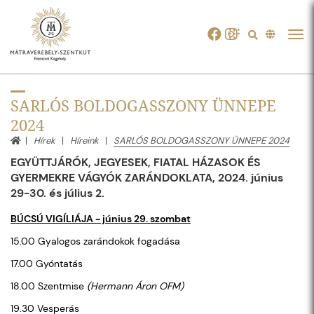
Tog
navi
SARLÓS BOLDOGASSZONY ÜNNEPE
2024
Hírek
Híreink
SARLÓS BOLDOGASSZONY ÜNNEPE 2024
EGYÜTTJÁRÓK, JEGYESEK, FIATAL HÁZASOK ÉS
GYERMEKRE VÁGYÓK ZARÁNDOKLATA, 2024. június
29-30. és július 2.
BÚCSÚ VIGÍLIÁJA - június 29. szombat
15.00 Gyalogos zarándokok fogadása
17.00 Gyóntatás
18.00 Szentmise
(Hermann Áron OFM)
19.30 Vesperás