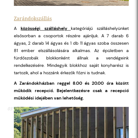
Zarándokszállás
A
közösségi szálláshely
kategóriájú szálláshelyünket
elsősorban a csoportok részére ajánljuk. A 7 darab 6
ágyas, 2 darab 14 ágyas és 1 db 11 ágyas szoba összesen
81 ember elszállásolására alkalmas. Az épületben a
fürdőszobák blokkonként állnak a vendégeink
rendelkezésére. Mindegyik blokkhoz saját konyharész is
tartozik, ahol a hozzánk érkezők főzni is tudnak.
A Zarándokházban reggel 8.00 és 20.00 óra között
működik recepció. Bejelentkezésre csak a recepció
működési idejében van lehetőség.
03