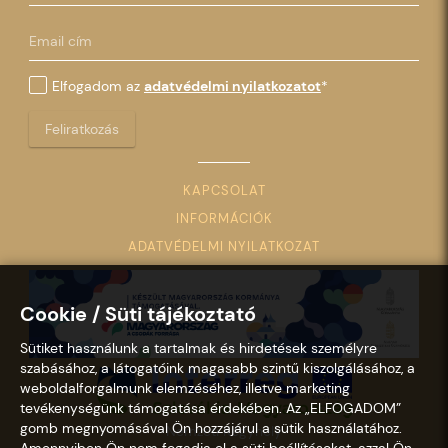
Elfogadom az
adatvédelmi nyilatkozatot
*
Feliratkozás
KAPCSOLAT
INFORMÁCIÓK
ADATVÉDELMI NYILATKOZAT
Cookie / Süti tájékoztató
Sütiket használunk a tartalmak és hirdetések személyre
szabásához, a látogatóink magasabb szintű kiszolgálásához, a
weboldalforgalmunk elemzéséhez, illetve marketing
tevékenységünk támogatása érdekében. Az „ELFOGADOM”
gomb megnyomásával Ön hozzájárul a sütik használatához.
Nemzeti Kegyhely