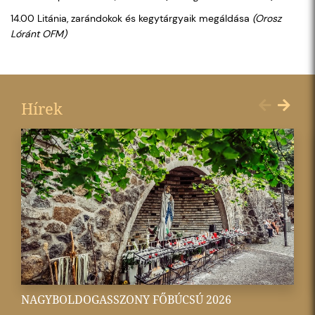
14.00 Litánia, zarándokok és kegytárgyaik megáldása
(Orosz
Lóránt OFM)
Hírek
NAGYBOLDOGASSZONY FŐBÚCSÚ 2026