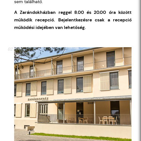
sem található.
A Zarándokházban reggel 8.00 és 20.00 óra között
működik recepció.
Bejelentkezésre csak a recepció
működési idejében van lehetőség.
02