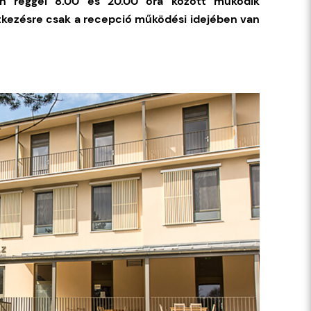
n reggel 8.00 és 20.00 óra között működik
tkezésre csak a recepció működési idejében van