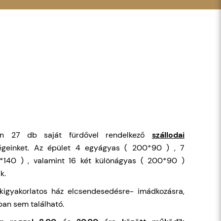
n 27 db saját fürdővel rendelkező
szállodai
égeinket. Az épület 4 egyágyas ( 200*90 ) , 7
*140 ) , valamint 16 két különágyas ( 200*90 )
k.
kigyakorlatos ház elcsendesedésre- imádkozásra,
ban sem található.