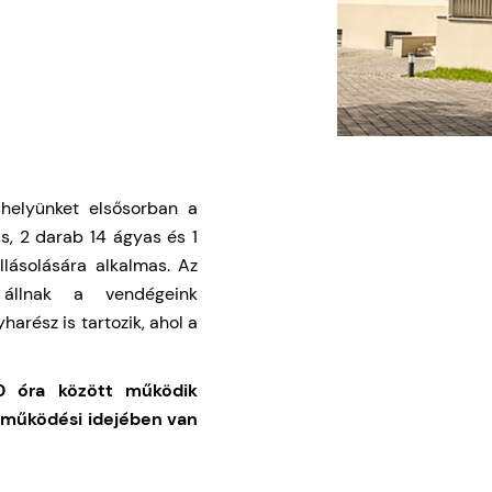
áshelyünket elsősorban a
s, 2 darab 14 ágyas és 1
lásolására alkalmas. Az
 állnak a vendégeink
arész is tartozik, ahol a
0 óra között működik
 működési idejében van