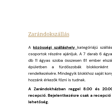
Zarándokszállás
A
közösségi szálláshely
kategóriájú száll
csoportok részére ajánljuk. A 7 darab 6 ágya
db 11 ágyas szoba összesen 81 ember elszál
épületben a fürdőszobák blokkonként
rendelkezésére. Mindegyik blokkhoz saját konyh
hozzánk érkezők főzni is tudnak.
A Zarándokházban reggel 8.00 és 20.0
recepció. Bejelentkezésre csak a recepció
lehetőség.