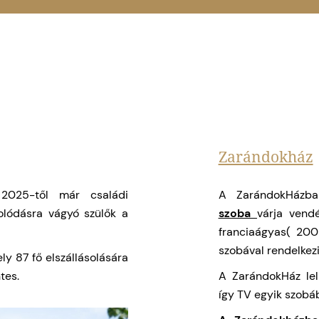
Zarándokház
2025-től már családi
A ZarándokHázba
olódásra vágyó szülők a
szoba
várja vend
franciaágyas( 200
szobával rendelkezi
ly 87 fő elszállásolására
tes.
A ZarándokHáz lel
így TV egyik szobá