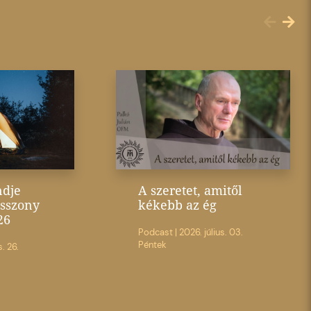
ndje
A szeretet, amitől
sszony
kékebb az ég
26
Podcast
|
2026. július. 03.
Péntek
s. 26.