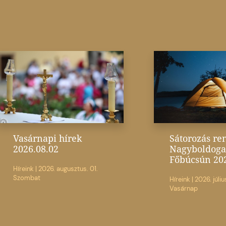
Vasárnapi hírek
Sátorozás re
2026.08.02
Nagyboldoga
Főbúcsún 20
Híreink
|
2026. augusztus. 01.
Szombat
Híreink
|
2026. júliu
Vasárnap