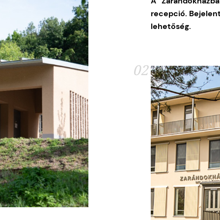
A Zarándokházba
recepció.
Bejelen
lehetőség.
02