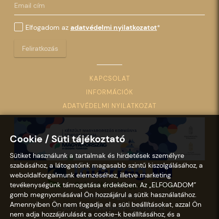
Elfogadom az
adatvédelmi nyilatkozatot
*
Feliratkozás
KAPCSOLAT
INFORMÁCIÓK
ADATVÉDELMI NYILATKOZAT
Cookie / Süti tájékoztató
Sütiket használunk a tartalmak és hirdetések személyre
szabásához, a látogatóink magasabb szintű kiszolgálásához, a
weboldalforgalmunk elemzéséhez, illetve marketing
tevékenységünk támogatása érdekében. Az „ELFOGADOM”
gomb megnyomásával Ön hozzájárul a sütik használatához.
Nemzeti Kegyhely
Amennyiben Ön nem fogadja el a süti beállításokat, azzal Ön
H-3077, Mátraverebély-Szentkút 14.
nem adja hozzájárulását a cookie-k beállításához, és a