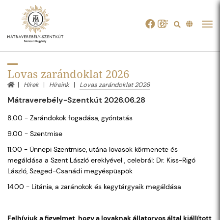
Tog
navi
Lovas zarándoklat 2026
Hírek
Híreink
Lovas zarándoklat 2026
Mátraverebély-Szentkút 2026.06.28
8.00 - Zarándokok fogadása, gyóntatás
9.00 - Szentmise
11.00 - Ünnepi Szentmise, utána lovasok körmenete és
megáldása a Szent László ereklyével , celebrál: Dr. Kiss-Rigó
László, Szeged-Csanádi megyéspüspök
14.00 - Litánia, a zaránokok és kegytárgyaik megáldása
Felhívjuk a figyelmet, hogy a lovaknak állatorvos által kiállított