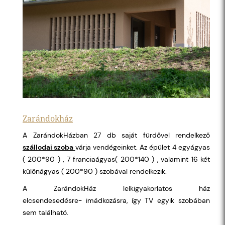
Zarándokház
A ZarándokHázban 27 db saját fürdővel rendelkező
szállodai szoba
várja vendégeinket. Az épület 4 egyágyas
( 200*90 ) , 7 franciaágyas( 200*140 ) , valamint 16 két
különágyas ( 200*90 ) szobával rendelkezik.
A ZarándokHáz lelkigyakorlatos ház
elcsendesedésre- imádkozásra, így TV egyik szobában
sem található.