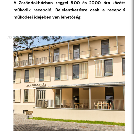
A Zarándokházban reggel 8.00 és 20.00 óra között
működik recepció.
Bejelentkezésre csak a recepció
működési idejében van lehetőség.
02