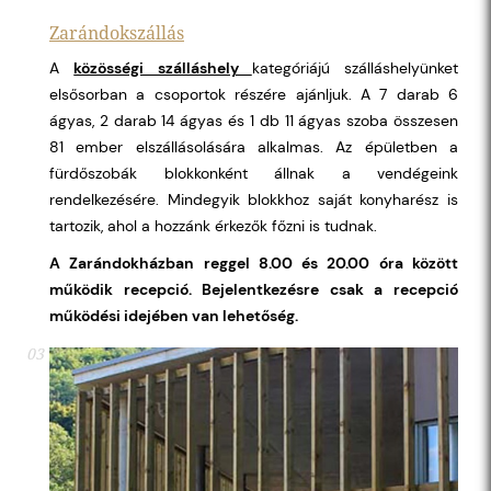
Zarándokszállás
A
közösségi szálláshely
kategóriájú szálláshelyünket
elsősorban a csoportok részére ajánljuk. A 7 darab 6
ágyas, 2 darab 14 ágyas és 1 db 11 ágyas szoba összesen
81 ember elszállásolására alkalmas. Az épületben a
fürdőszobák blokkonként állnak a vendégeink
rendelkezésére. Mindegyik blokkhoz saját konyharész is
tartozik, ahol a hozzánk érkezők főzni is tudnak.
A Zarándokházban reggel 8.00 és 20.00 óra között
működik recepció. Bejelentkezésre csak a recepció
működési idejében van lehetőség.
03