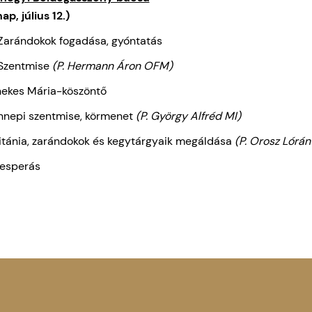
ap, július 12.)
Zarándokok fogadása, gyóntatás
Szentmise
(P. Hermann Áron OFM)
nekes Mária-köszöntő
Ünnepi szentmise, körmenet
(P. György Alfréd MI)
Litánia, zarándokok és kegytárgyaik megáldása
(P. Orosz Lórá
Vesperás