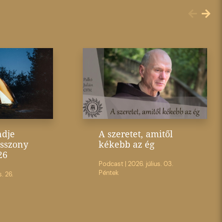
ndje
A szeretet, amitől
sszony
kékebb az ég
26
Podcast
|
2026. július. 03.
Péntek
s. 26.