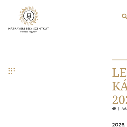
LE
K
20
Hír
2026. j