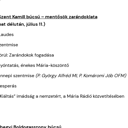
i Szent Kamill búcsú – mentősök zarándoklata
t délután, július 11.)
Laudes
Szentmise
örül: Zarándokok fogadása
Gyóntatás, énekes Mária-köszöntő
Ünnepi szentmise
(P. György Alfréd MI, P. Komáromi Jób OFM)
Vesperás
Kiáltás” imádság a nemzetért, a Mária Rádió közvetítésében
hegyi Boldogasszony búcsú