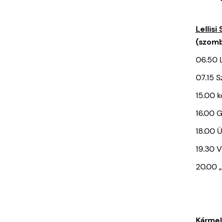
Lellis
(szomba
06.50 
07.15 
15.00 k
16.00 
18.00 
19.30 
20.00 „
Kármel