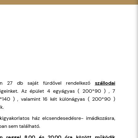
n 27 db saját fürdővel rendelkező
szállodai
égeinket. Az épület 4 egyágyas ( 200*90 ) , 7
*140 ) , valamint 16 két különágyas ( 200*90 )
k.
kigyakorlatos ház elcsendesedésre- imádkozásra,
ban sem található.
n reggel 8.00 és 20.00 óra között működik