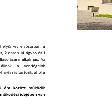
áshelyünket elsősorban a
s, 2 darab 14 ágyas és 1
lásolására alkalmas. Az
 állnak a vendégeink
arész is tartozik, ahol a
0 óra között működik
 működési idejében van