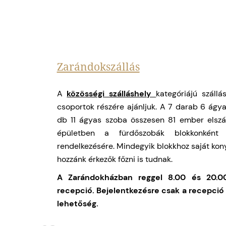
Zarándokszállás
A
közösségi szálláshely
kategóriájú száll
csoportok részére ajánljuk. A 7 darab 6 ágya
db 11 ágyas szoba összesen 81 ember elszál
épületben a fürdőszobák blokkonként
rendelkezésére. Mindegyik blokkhoz saját konyh
hozzánk érkezők főzni is tudnak.
A Zarándokházban reggel 8.00 és 20.0
recepció. Bejelentkezésre csak a recepció
lehetőség.