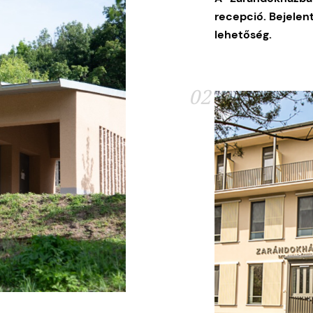
recepció.
Bejelen
lehetőség.
02