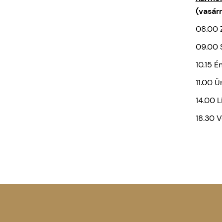
(vasárn
08.00 
09.00 
10.15 É
11.00 
14.00 
18.30 