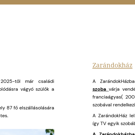
Zarándokház
2025-től már családi
A ZarándokHázba
olódásra vágyó szülők a
szoba
várja vend
franciaágyas( 200
szobával rendelkezi
ly 87 fő elszállásolására
tes.
A ZarándokHáz lel
így TV egyik szobá
A Zarándokházba