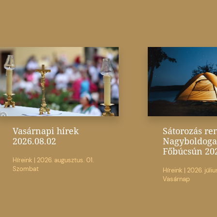
Vasárnapi hírek
Sátorozás re
2026.08.02
Nagyboldoga
Főbúcsún 20
Híreink
|
2026. augusztus. 01.
Szombat
Híreink
|
2026. júliu
Vasárnap