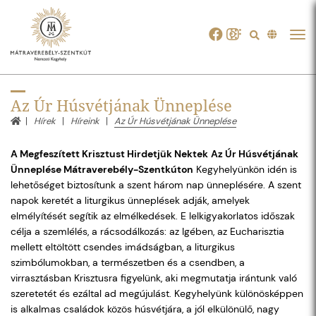
Tog
navi
Az Úr Húsvétjának Ünneplése
Hírek
Híreink
Az Úr Húsvétjának Ünneplése
A Megfeszített Krisztust Hirdetjük Nektek
Az Úr Húsvétjának
Ünneplése
Mátraverebély-Szentkúton
Kegyhelyünkön idén is
lehetőséget biztosítunk a szent három nap ünneplésére. A szent
napok keretét a liturgikus ünneplések adják, amelyek
elmélyítését segítik az elmélkedések. E lelkigyakorlatos időszak
célja a szemlélés, a rácsodálkozás: az Igében, az Eucharisztia
mellett eltöltött csendes imádságban, a liturgikus
szimbólumokban, a természetben és a csendben, a
virrasztásban Krisztusra figyelünk, aki megmutatja irántunk való
szeretetét és ezáltal ad megújulást. Kegyhelyünk különösképpen
is alkalmas családok közös húsvétjára, a jól elkülönülő, nagy