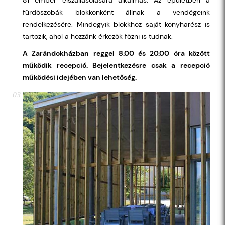
fürdőszobák blokkonként állnak a vendégeink
rendelkezésére. Mindegyik blokkhoz saját konyharész is
tartozik, ahol a hozzánk érkezők főzni is tudnak.
A Zarándokházban reggel 8.00 és 20.00 óra között
működik recepció. Bejelentkezésre csak a recepció
működési idejében van lehetőség.
03