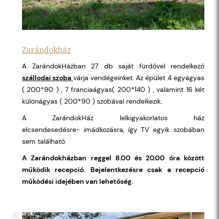
Zarándokház
A ZarándokHázban 27 db saját fürdővel rendelkező
szállodai szoba
várja vendégeinket. Az épület 4 egyágyas
( 200*90 ) , 7 franciaágyas( 200*140 ) , valamint 16 két
különágyas ( 200*90 ) szobával rendelkezik.
A ZarándokHáz lelkigyakorlatos ház
elcsendesedésre- imádkozásra, így TV egyik szobában
sem található.
A Zarándokházban reggel 8.00 és 20.00 óra között
működik recepció.
Bejelentkezésre csak a recepció
működési idejében van lehetőség.
02