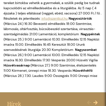
tereket birtokba vehetik a gyermekek, a szülők pedig be tudnak
kapcsolódni az elmélkedésekbe és a liturgiákba. Az 5 nap ( 4
éjszaka ) teljes ellátással (reggeli, ebéd, vacsora) 27 000 Ft / fő .
Részletek és jelentkezés:
info@szentkut.hu
Nagycsütörtök
(Március 24.) 16:30 Bevezető elmélkedés 18:00 Szentmise,
lábmosás, oltárfosztás, búcsúbeszéd szertartása, virrasztás-
szentségimádás 21:00 Lamentáció, kompletórium
Nagypéntek
(Március 25.) 9:00 Lamentáció 10.30. Elmélkedés 12:15 Napközi
imaóra 15.00. Elmélkedés 16:45 Keresztút 18.00 Urunk
szenvedésének liturgiája 20:30 Kompletórium
Nagyszombat
(Március 26.) 9:00 Lamentáció 10.00. Elmélkedés 12:15 Napközi
imaóra 16.30. Elmélkedés 17:30 Vesperás 20.00 Húsvéti Vigília
Húsvétvasárnap
(Március 27.) 9:00 Szentmise, ételszentelés
11:00 Körmenet, ünnepi mise 18.30. Vesperás
Húsvéthétfő
(Március 28.) 7.30. Laudes 9:00 Összegzés 11:00 Ünnepi mise
Hírek