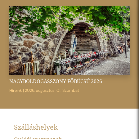
NAGYBOLDOGASSZONY FŐBÚCSÚ 2026
Híreink
|
2026. augusztus. 01. Szombat
Szálláshelyek