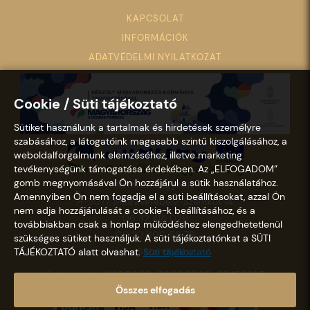
KAPCSOLAT
INFORMÁCIÓK
ADATVÉDELMI NYILATKOZAT
Cookie / Süti tájékoztató
Sütiket használunk a tartalmak és hirdetések személyre
szabásához, a látogatóink magasabb szintű kiszolgálásához, a
weboldalforgalmunk elemzéséhez, illetve marketing
tevékenységünk támogatása érdekében. Az „ELFOGADOM”
gomb megnyomásával Ön hozzájárul a sütik használatához.
Nemzeti Kegyhely
Amennyiben Ön nem fogadja el a süti beállításokat, azzal Ön
H-3077, Mátraverebély-Szentkút 14.
nem adja hozzájárulását a cookie-k beállításához, és a
06 32 418 029
továbbiakban csak a honlap működéshez elengedhetetlenül
06 20 400 58 78
szükséges sütiket használjuk. A süti tájékoztatónkat a SÜTI
info@szentkut.hu
TÁJÉKOZTATÓ alatt olvashat.
Süti tájékoztató
Számlaszám: 11600006-00000000-30458365
Összes elfogadás