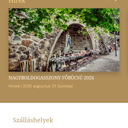
Hírek
NAGYBOLDOGASSZONY FŐBÚCSÚ 2026
Híreink
|
2026. augusztus. 01. Szombat
Szálláshelyek