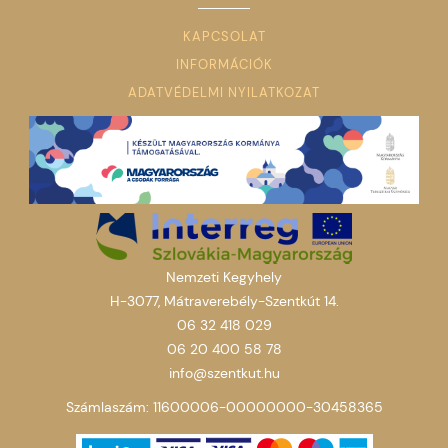
KAPCSOLAT
INFORMÁCIÓK
ADATVÉDELMI NYILATKOZAT
Nemzeti Kegyhely
H-3077, Mátraverebély-Szentkút 14.
06 32 418 029
06 20 400 58 78
info@szentkut.hu
Számlaszám: 11600006-00000000-30458365