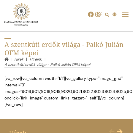
Tog
navi
A szentkúti erdők világa - Palkó Julián
OFM képei
Hírek
Híreink
A szentkúti erdők világa - Palkó Julián OFM képei
[vc_row][vc_column width="1/1"][vc_gallery type="image_grid"
interval="3"
images="9016,9017,9018,9019,9020,9021,9022,9023,9024,9025,9
onclick="link_image" custom_links_target="_self"][/vc_column]
[/vc_row]