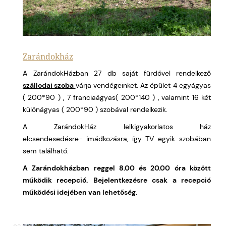
Zarándokház
A ZarándokHázban 27 db saját fürdővel rendelkező
szállodai szoba
várja vendégeinket. Az épület 4 egyágyas
( 200*90 ) , 7 franciaágyas( 200*140 ) , valamint 16 két
különágyas ( 200*90 ) szobával rendelkezik.
A ZarándokHáz lelkigyakorlatos ház
elcsendesedésre- imádkozásra, így TV egyik szobában
sem található.
A Zarándokházban reggel 8.00 és 20.00 óra között
működik recepció.
Bejelentkezésre csak a recepció
működési idejében van lehetőség.