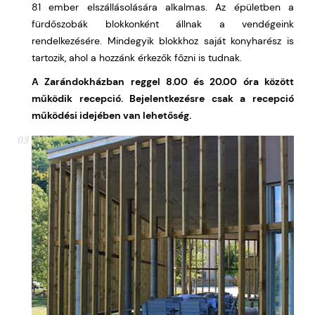
81 ember elszállásolására alkalmas. Az épületben a
fürdőszobák blokkonként állnak a vendégeink
rendelkezésére. Mindegyik blokkhoz saját konyharész is
tartozik, ahol a hozzánk érkezők főzni is tudnak.
A Zarándokházban reggel 8.00 és 20.00 óra között
működik recepció. Bejelentkezésre csak a recepció
működési idejében van lehetőség.
03