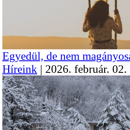
Egyedül, de nem magányos
Híreink
|
2026. február. 02.