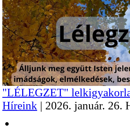
"LÉLEGZET" lelkigyakorla
Híreink
|
2026. január. 26. 