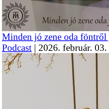
Minden jó zene oda föntről
Podcast
|
2026. február. 03