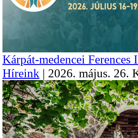
Kárpát-medencei Ferences I
Híreink
|
2026. május. 26. 