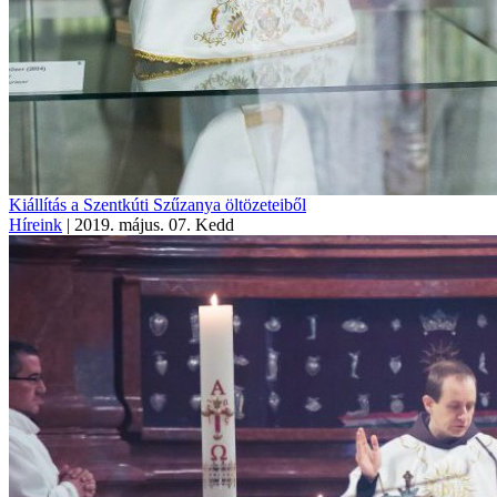
Kiállítás a Szentkúti Szűzanya öltözeteiből
Híreink
|
2019. május. 07. Kedd