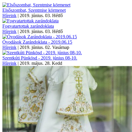
Elsőszombat, Szentmise körmenet
Híreink
|
2019. június. 03. Hétfő
Fogvatartottak zarándoklata
Híreink
|
2019. június. 03. Hétfő
Óvodások Zarándoklata - 2019.06.15
Híreink
|
2019. június. 02. Vasárnap
Szentkúti Pünkösd - 2019. június 08-10.
Híreink
|
2019. május. 28. Kedd