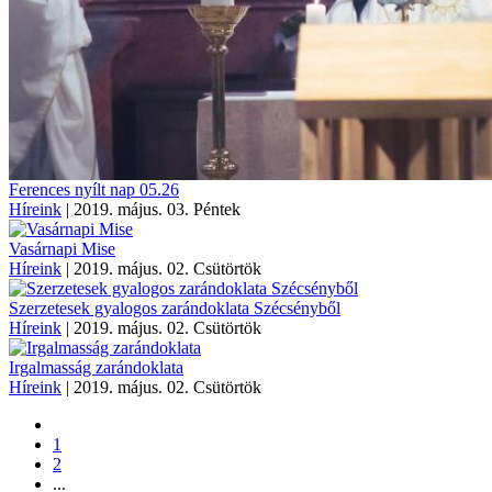
Ferences nyílt nap 05.26
Híreink
|
2019. május. 03. Péntek
Vasárnapi Mise
Híreink
|
2019. május. 02. Csütörtök
Szerzetesek gyalogos zarándoklata Szécsényből
Híreink
|
2019. május. 02. Csütörtök
Irgalmasság zarándoklata
Híreink
|
2019. május. 02. Csütörtök
1
2
...